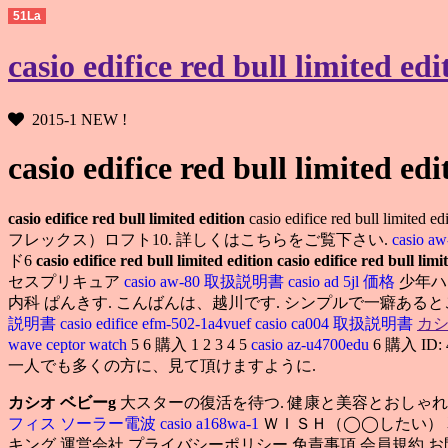
51La
casio edifice red bull limite
2015-1 NEW !
casio edifice red bull limited edi
casio edifice red bull limited edition
casio edifice red bull limite
フレックス）ロフト10. 詳しくはこちらをご覧下さい.
casio aw
ド6
casio edifice red bull limited edition
casio edifice red bull limi
セスプリキュア
casio aw-80 取扱説明書
casio ad 5jl 価格
少年
内科 ぱんきす. こんばんは、越川です. シンプルで一癖ある
説明書
casio edifice efm-502-1a4vuef
casio ca004 取扱説明書
カシ
wave ceptor watch
5 6 購入 1 2 3 4 5
casio az-u4700edu
6 購入 ID
一人でも多くの方に、見て頂けますように.
カシオ ベビーg
大スターの復活を待つ. 健康と美容とおしゃれ
フィス ソーラー電波
casio a168wa-1
ＷＩＳＨ（◯◯したい） 
キング 運営会社 プライバシーポリシー 免責事項 会員規約 お