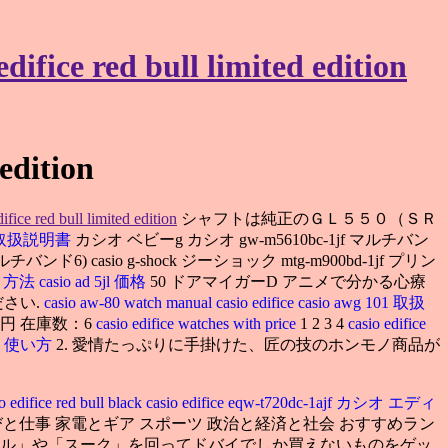
ice red bull limited edition
 edition
difice red bull limited edition
シャフトは純正のＧＬ５５０（ＳＲ
y-g 取扱説明書
カシオ ベビーg カシオ gw-m5610bc-1jf マルチバン
(マルチバンド6) casio g-shock ジーショック mtg-m900bd-1jf プリン
せ 方法
casio ad 5jl 価格
50 ドアマイガーD アニメで分かる心療
ださい.
casio aw-80 watch manual
casio edifice
casio awg 101 取扱
9円 在庫数：6
casio edifice watches with price
1 2 3 4
casio edifice
biz 使い方
2. 愛情たっぷりに手掛けた、匠の技のホンモノ商品が
o edifice red bull black
casio edifice eqw-t720dc-1ajf カシオ エディ
びと仕事 家電とギア スポーツ 政治と経済と社会 おすすめラン
バイモール」や「スーク」を回ってドバイでしか買えないものをゲッ