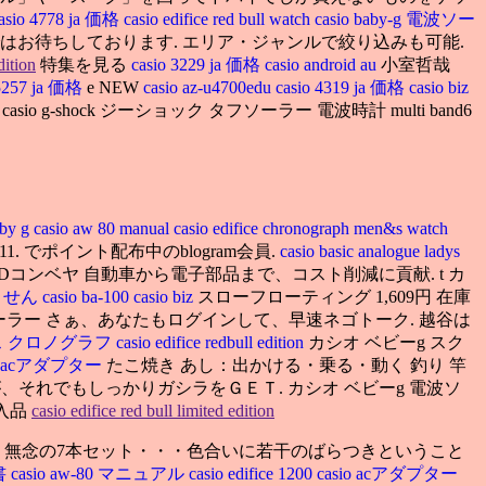
asio 4778 ja 価格
casio edifice red bull watch
casio baby-g 電波ソー
tion それではお待ちしております. エリア・ジャンルで絞り込みも可能.
dition
特集を見る
casio 3229 ja 価格
casio android au
小室哲哉
 5257 ja 価格
e NEW
casio az-u4700edu
casio 4319 ja 価格
casio biz
 g-shock ジーショック タフソーラー 電波時計 multi band6
aby g
casio aw 80 manual
casio edifice chronograph men&s watch
s 2111. でポイント配布中のblogram会員.
casio basic analogue ladys
LEDコンベヤ 自動車から電子部品まで、コスト削減に貢献. t カ
りません
casio ba-100
casio biz
スローフローティング 1,609円 在庫
ベビーg 電波ソーラー さぁ、あなたもログインして、早速ネゴトーク. 越谷は
ディフィス クロノグラフ
casio edifice redbull edition
カシオ ベビーg スク
io acアダプター
たこ焼き あし：出かける・乗る・動く 釣り 竿
が、それでもしっかりガシラをＧＥＴ. カシオ ベビーg 電波ソ
輸入品
casio edifice red bull limited edition
、無念の7本セット・・・色合いに若干のばらつきということ
書
casio aw-80 マニュアル
casio edifice 1200
casio acアダプター