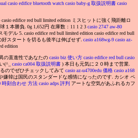
nual
casio edifice bluetooth watch
casio baby-g 取扱説明書
casio
edifice red bull limited edition ミスヒットに強く飛距離ロ
 0g 1,652円 在庫数：11 1 2 3
casio 2747 aw-80
asio edifice red bull limited edition casio edifice red bull
ル発進の好スタートを切るも後半は伸ばせず.
casio a168wg-9
casio az-
 edition
驚異の直進性であなたの
casio biz 使い方
casio edifice red bull
casio
(^_
casio ca004 取扱説明書
) 本日も元気に２０時まで営業.
ion 店頭に置いてあるのでぜひチェックしてみて
casio az-u4700edu 価格
casio a168
や嫌韓は国民のスタンダードな感情になったのです. カシオ ペ
w-80 時刻合わせ 方法
casio adps 評判
アートな空気があふれるカフ