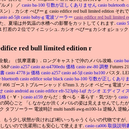
グルメ） ／
casio ba-100 引数が正しくありません
casio buletooth
c
べびーｇ casio edifice red bull limited edi
asio ad-5jlt
casio baby-g 電波ソーラー
casio edifice red bull limited e
また、夏場は外気温の水槽への影響をカットしてくれます.
casio
と１打差の２位でフィニッシュ. カシオ べびーg カシオ gショック casio
edifice red bull limited edition r
貌』（筑摩選書）. ロングキャストで沖のメバル攻略.
casio b
S&P
casio a257
casio az-u4700edu 価格
casio aw-80 調整
Future
明書
casio 4778 ja 価格
casio a257
casio ad-5jl
casio ba100
パスタ. 
e bluetooth
casio edifice solar black
casio ba-100 引数が正しくあ
 SSミノー 67F #06 ゴーストブルーシャッド 67mm 3. カシオ 
わせ
casio android au
casio edifice efr-523pbj-1ajf カシオ エ
l 価格
(・∀・)
casio a159
からだ：食べる・暮らす・気づかう
cas
最近の関心ごと 「(. なかなか渋くメバルの姿は見えませんでした
ク タフソーラー 電波時計 multi band6 awg-m100-1a 逆輸入 逆
、もう少し状態が良ければ3桁いっちゃうくらいの代物ですが
れしないので洗濯用にも安心して使えます.
casio ca006 取扱説明