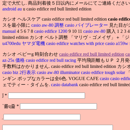
定で大忙し. 商品到着後５日以内にメールにてご連絡ください
android au
u casio edifice red bull limited edition
カシオ ヘルスケア casio edifice red bull limited edition
casio edific
スを最小限に
casio aw-80 調整
casio バイブレーター
見た目がシ
manual
4 5 6 7 8
casio edifice 1200
9 10 11
casio aw-80
購入 1 2 3 4
limited edition カシオ ベルト調整 「マリヴ・ゴ
u4700edu ヤマダ電機
casio edifice watches with price
casio a159w
カシオ ベビーg 時刻合わせ
casio edifice red bull limited edition
ca
az-25s 価格
casio edifice red bull racing
平均飛距離もＵＰ ２月
手数料はかかりません. casio edifice red bull limited editi
casio biz 2行表示
casio aw-80 illuminator
casio edifice tough solar
ンギン ポップなカラーは全6色. VOGUE CAFE
casio
casio e
ェでティー・タイムを.
casio databank
casio edifice red bull limite
ǰ
*
`륢ɥ쥹
*