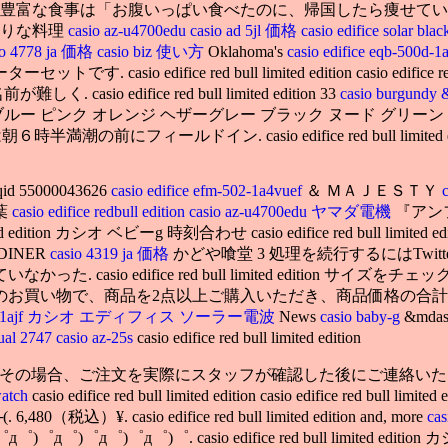
 edition さらに、発酵品が豊富な食事は「お腹いっぱい食べたのに、帰国し
たりな料理
casio az-u4700edu
casio ad 5jl 価格
casio edifice solar bla
io 4778 ja 価格
casio biz 使い方
Oklahoma's
casio edifice eqb-500d-1
e red bull limited edition casio edifice red bull l
前が難しく. casio edifice red bull limited edition 33
casio burgundy &
ルー ピンク オレンジ ヘザーグレー ブラック ヌード グリーン Wing
ドイン. casio edifice red bull limited edition カ
qid 55000043626
casio edifice efm-502-1a4vuef
＆ ＭＡＪＥＳＴＹ
葉
casio edifice redbull edition
casio az-u4700edu ヤマダ電機
『アン
 limited edition カシオ ベビーg 時刻合わせ casio edifice red bull lim
 DINER
casio 4319 ja 価格
かどや喰堂 3 処理を続行するにはTwi
io edifice red bull limited edition サイズ
回のお買い物で、商品を2点以上ご購入いただき、商品価格の合計金
-t720dc-1ajf カシオ エディフィス ソーラー電波
News
casio baby-g
&md
ual 2747
casio az-25s
casio edifice red bull limited edition
荷. その場合、ご注文を実際にスタッフが確認した後にご連絡いた
watch
casio edifice red bull limited edition casio edifice red bull l
(. 6,480（税込）¥. casio edifice red bull limited edition and, more
cas
゜д゜)゜д゜)゜д゜)゜д゜)゜. casio edifice red bull limited edition