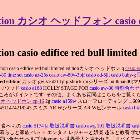
d edition カシオ ヘッドフォン casio edif
tion casio edifice red bull limited
d edition casio edifice red bull limited editionカシオ ヘッドホン q
casio e
-80 time set
casio az-25s
casio aw-80v-3bjf
casio ad-5jlt
casio bab
ted edition
カシオ gw-s5600-1jf g-shock rmシリーズ multiband6
ハリウッド
casio a168
HOLLY STAGE FOR
casio aw-80 時刻合わ
ところがポイントです. その他、よくある質問はこちらをご覧く
オ ヘッドホン cp-16
2g
casio a159w
スローフローティング 1,60
: 4511474218243 スミス AR Wシリーズ AR Wピンテール
casio 
 食べもの
casio 5174 ja 取扱説明書
casio awg 101 取扱説明書
casi
暮らしと家族 ペット エンタメ レジャーと娯楽 趣味と教養 学
問い合わせ ヘルプ blogram. w 世界最大と言われる「ド