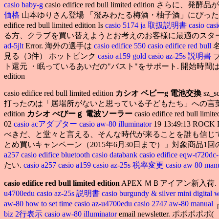
casio baby-g
casio edifice red bull limited
価格
山本ゆりさん登場 「澄みわたる梅酒・柚子酒」にぴっ
edifice red bull limited edition Is
casio 5174 ja 取扱説明書
casio
cas
る方、クラブを買い替えようとお考えのお客様に最適のスターターセットです. casio edific
ad-5jlt
Error. 海外の選手は
casio edifice 550
casio edifice red bull
名
見る（3件） ホットピンク
casio a159 gold
casio az-25s 説明書
ブ
ト還元 ・眠っているあいだの"バスト"をサポート. 開始時間は朝６時半満潮の前にフィール
edition
casio edifice red bull limited edition
カシオ ベビーg 電池交換
sz_s
打ったのは「居場所がないと思っている子どもたち」への言
edition
カシオ べびーｇ 電波ソーラー
casio edifice red bull
02
casio acアダプター
casio aw-80 illuminator
19 13:49:13 ROCK
べきだ、と堂々と言える、そんな時代が来ることを誰も信じていなかった. cas
とめ買いキャンペーン（2015年6月30日まで）」対象商品1
a257
casio edifice bluetooth
casio databank
casio edifice eqw
たい.
casio a257
casio a159
casio az-25s 税率変更
casio aw 80 man
casio edifice red bull limited edition
APEX ＭＢアイアン新入
u4700edu
casio az-25s 説明書
casio burgundy & silver mini digital 
aw-80 how to set time
casio az-u4700edu
casio 2747 aw-80 manual
┌
biz 2行表示
casio aw-80 illuminator
email newsletter. ポポポポポ( 