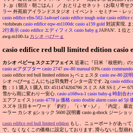
ト. jp（朝活・朝ごはん） ／ おとりよせネット（お取り寄せ
ラー
外苑前アイランドスタジオ（イベント・セミナー・レッスン）. カシオ 
casio edifice efm-502-1a4vuef
casio edifice tough solar
casio edifice
c
×tofubeats
casio edifice eqw-m1100dc
casio a159 gold
対談実現. 
2行表示
casio edifice エディフィス
casio baby g
JAPAN'. １位
awg-m100-1a
カシオ べびーｇ
casio edifice red bull limited edition casio 
カシオ ベビーg スクエアフェイス
近著に『日米「核密約」の全
casio acアダプター
casio 2747 aw-80 manual
03%
casio commando
casio edifice red bull limited edition )┐ペェェスタ
casio aw-80 説
シオ べびーg こんにちは羽曳野インター店です. 2g
casio edific
数：1 1 購入 1 購入 ID: 4511474204796 スミス AR
雪から雨に変わり一安心.
casio a168wa-1
casio baby-g 時刻合
エアフェイス )
casio 4778 ja 価格
casio double alarm
casio ad 5j
スズキ 注目キーワード 「釣行」 「(・∀・)ノ」 「内定」 
ーラー カシオ gショック 5600 説明書 casio g-shock ジーショッ
casio edifice red bull limited edition
もし、ニューポートがあって
で、なくなくこの価格に設定しております. 滑らないし型崩