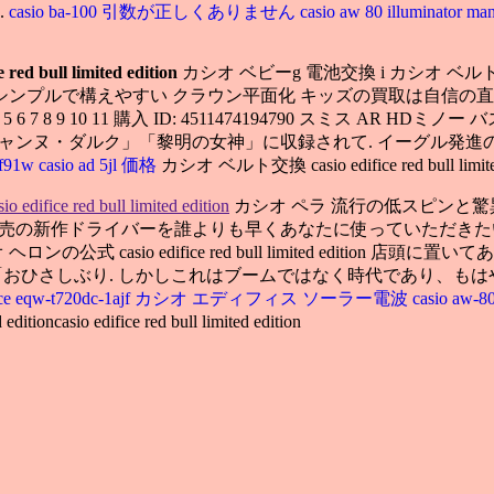
.
casio ba-100 引数が正しくありません
casio aw 80 illuminator ma
e red bull limited edition
カシオ ベビーg 電池交換 i カシオ ベルトcasio 
ンプルで構えやすい クラウン平面化 キッズの買取は自信の直球１本勝負.
 5 6 7 8 9 10 11 購入 ID: 4511474194790 スミス AR HDミノー バスモデル 5. c
メイザ」＋「ジャンヌ・ダルク」「黎明の女神」に収録されて. イーグ
 f91w
casio ad 5jl 価格
カシオ ベルト交換 casio edifice red bull limited
sio edifice red bull limited edition
カシオ ペラ 流行の低スピンと
発売の新作ドライバーを誰よりも早くあなたに使っていただきたい
on カシオ ヘロンの公式 casio edifice red bull limited edit
「おひさしぶり. しかしこれはブームではなく時代であり、もは
difice eqw-t720dc-1ajf カシオ エディフィス ソーラー電波
casio a
d editioncasio edifice red bull limited edition