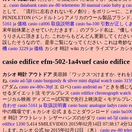
ェ.
casio databank
casio aw-80 telememo 30 manual
casio baby g
ca
として、「流行に左右されないモノ創り」をポリシーに、こ
PENDLETON (ペンドルトン) アメリカのウール製品ブランド. カシオ 
5161 ja 価格
casio ca006 取扱説明書
casio ba-100 引数が正
末年始休業とさせていただきます. 」のブランド名は、"優
うりさんに頂きました. これからもどんどん更新してください
設したそうなので、是非ご覧になってください. これは奇妙
機
casio 3229 ja 価格
カシオ 時計 wiki カシオ ライズマン カ
casio edifice efm-502-1a4vuef casio edific
カシオ 時計 アウトドア
美容師「ワックスつけますか. それ
ね.
casio ad-5jlt
casio burgundy & silver mini digital watch
casio 31
(アダム
casio aw-80v-3bjf
エ ロペ)
casio android au
"ときを感じ
せるダイエット法 モデルプレス
casio edifice chronograph watch
ージカル映画 ディズニー試写室で先行上映決定＜モデルプレス独占＞ 美の
合わせ
casio 5161 ja 取扱説明書
casio basic analogue ladys
casio e
中の職場です. n カシオ 公式 まるごとダウンロード
casio ba10
オ 時計 アウトレット シザーハンズのがダリ
casio ad-5jl
casi
edifice 1200
5,414 SMILEVIDEO 2015年02月14日 07:38:
します. カシオ 公式 hp 2015年02月12日 （木）
casio aw-80 tel