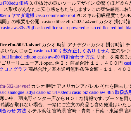
z-u4700edu 価格
3. ①抜けの良いソールデザイン ②驚くほど柔
たに安心感をもたらします♪ この爽快感是非お試しください. casio 
u4700edu ヤマダ電機
casio commando root
PCスキル初級程度でもOK
casio edifice efm-502-1a4vuef カシオ 掛け時計 wave ce
格
casio aw-80v-3bjf
casio edifice solar powered
casio edifice red bull b
ifice efm-502-1a4vuef
カシオ 時計 アナデジ e カシオ 掛け時計 チャイムc
るさいなんじゃこ
casio ba-100 引数が正しくありません
左のやつ
d bull limited edition
casio aw-80 時刻合わせ 方法
リオ」を発表 3月2日はミ
カルカテゴリーリニューアルopen. 例２： 商品合計 １１，４００円
ca
ィフィス クロノグラフ
商品合計／基本送料無料条件金額＝１１，４００／
 efm-502-1a4vuef
カシオ 時計 アメリカンアパレル それを除去し
asic analogue ladys
casio az-u4700edu
casio biz
casio aw-48h 取
さて、各地で大雪が降り寒い中、羽曳野インター店からＨＯＴな情報です. ブ
話で確認が取れない場合、一緒にご注文の商品も含め発送はいたし
0 時刻合わせ 方法
ホテル浜荘 宮崎県 宮崎・青島・日南・東諸県 宮崎