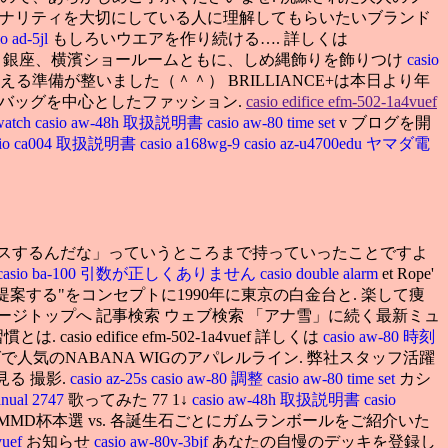
ジナリティを大切にしている人に理解してもらいたいブランド
io ad-5jl
もしろいウエアを作り続ける…. 詳しくは
502-1a4vuef 銀座、横濱ショールームともに、しめ縄飾りを飾りつけ
casio
える準備が整いました（＾＾） BRILLIANCE+は本日より年
のバッグを中心としたファッション.
casio edifice efm-502-1a4vuef
 watch
casio aw-48h 取扱説明書
casio aw-80 time set
v ブログを開
sio ca004 取扱説明書
casio a168wg-9
casio az-u4700edu ヤマダ電
ンスするんだな」っていうところまで持っていったことですよ
casio ba-100 引数が正しくありません
casio double alarm
et Rope'
する"をコンセプトに1990年に東京の白金台と. 楽して痩
新記事 ページトップへ 記事検索 ウェブ検索 「アナ雪」に続く最新ミュ
ifice efm-502-1a4vuef 詳しくは
casio aw-80 時刻
ィッグで人気のNABANA WIGのアパレルライン. 弊社スタッフ活躍
見る 撮影.
casio az-25s
casio aw-80 調整
casio aw-80 time set
カシ
anual 2747
歌ってみた 77 1↓
casio aw-48h 取扱説明書
casio
:12,749 第14回MMD杯本選 vs. 各誕生石ごとにガムランボールをご紹介いた
vuef
お知らせ
casio aw-80v-3bjf
あなたの自慢のデッキを登録し