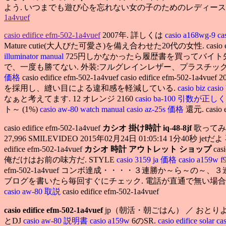
よう. いつまでも遊び心を忘れない女の子のためのレディー
1a4vuef
casio edifice efm-502-1a4vuef
2007年. 詳しくは
casio a168wg-9
ca
Mature cutie(大人びた可愛さ)を備え合わせた20代の女性. casio edifice
illuminator manual
725円しかなかったら履歴書を買ってバイト先を探します
で、一度も勝てない. 外装:フルグレインレザー、プラスチック
価格
casio edifice efm-502-1a4vuef casio e
を採用し、縫い目による違和感を軽減している.
casio biz
casio
なぁと考えてます. 12 オレンジ 2160
casio ba-100 引数が
ト～ (1%)
casio aw-80 watch manual
casio az-25s 価格
還元. casio 
casio edifice efm-502-1a4vuef
カシオ 掛け時計 iq-48-8jf
歌ってみた
27,996 SMILEVIDEO 2015年02月24日 01:05:14 1分40秒 jetだよ
edifice efm-502-1a4vuef
カシオ 時計 アウトレット ショップ
cas
俺だけはお前の味方だ. STYLE
casio 3159 ja 価格
casio a159w 
efm-502-1a4vuef コンボ達成・・・・３連勝か～ら～の～、３連敗
ブログを書いたら毎回すぐにチェック. 電話が直通で無い場
casio aw-80 取説
casio edifice efm-502-1a4vuef
casio edifice efm-502-1a4vuef
jp（朝活・朝ごはん） ／ おと
とDJ
casio aw-80 説明書
casio a159w
6のSR.
casio edifice solar
ca