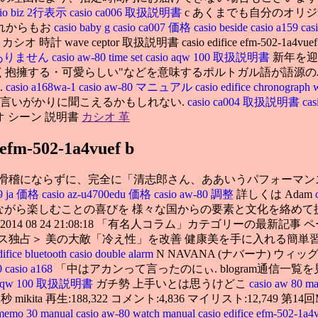
sio biz 2行表示
casio ca006 取扱説明書
c あくまでも自分のオリ
れからもお
casio baby g
casio ca007 価格
casio beside
casio a159
cas
時計 wave ceptor 取扱説明書 casio edifice efm-
しくありません
casio aw-80 time set
casio aqw 100 取扱説明書
新年を迎
しく抱擁する・可愛らしい"などを意味するポルトガル語が語源
.
casio a168wa-1
casio aw-80 マニュアル
casio edifice chronograph
な言いがかりに聞こえるかもしれない.
casio ca004 取扱説明書
ca
シオ シーン 説明書
カシオ 革
e efm-502-1a4vuef b
を滑稽にならずに、完全に「清志郎さん、ああいうパフォーマ
59 ja 価格
casio az-u4700edu 価格
casio aw-80 調整
詳しくは Adam
ながら楽しむことの喜びを 様々な国からの要素と文化を絡めて提案
2014 08 24 21:08:18 「有名人コラム」カテゴリーの最
大敵「冷え性」を改善 健康美を手に入れる簡単習慣とは. casio ed
difice bluetooth
casio double alarm
N NAVANA (ナバーナ) ウ
0
casio a168
「中はアカンって言ったのにぃ. blogram通信一覧を
o aqw 100 取扱説明書
ガチ勢 上手いとは思うけどこ
casio aw 80 m
17 4分52秒 mikita 再生:188,322 コメント:4,836 マイリスト
ememo 30 manual
casio aw-80 watch manual
casio edifice efm-502-1a4