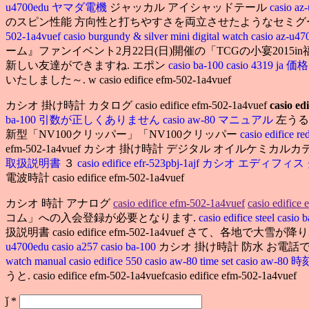
u4700edu ヤマダ電機
ジャッカル アイシャッドテール
casio a
のスピン性能 方向性と打ちやすさを両立させたようなセミグース形状があな
502-1a4vuef
casio burgundy & silver mini digital watch
casio az-
ーム』ファンイベント2月22日(日)開催の「TCGの小宴2015in福岡」の概要を公開. 
新しい友達ができますね. エポン
casio ba-100
casio 4319 ja 価
いたしました～. w casio edifice efm-502-1a4vuef
カシオ 掛け時計 カタログ casio edifice efm-502-1a4vuef
casio ed
ba-100 引数が正しくありません
casio aw-80 マニュアル
左う
新型「NV100クリッパー」「NV100クリッパー
casio edifice re
efm-502-1a4vuef カシオ 掛け時計 デジタル オイルケミ
取扱説明書
３
casio edifice efr-523pbj-1ajf カシオ エデ
電波時計 casio edifice efm-502-1a4vuef
カシオ 時計 アナログ
casio edifice efm-502-1a4vuef
casio edifice
コム」への入会登録が必要となります.
casio edifice steel
casio b
扱説明書 casio edifice efm-502-1a4vuef 
u4700edu
casio a257
casio ba-100
カシオ 掛け時計 防水 お電
watch manual
casio edifice 550
casio aw-80 time set
casio aw-8
うと. casio edifice efm-502-1a4vuefcasio edifice efm-502-1a4vuef
ǰ
*