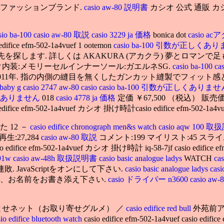
スファッションブランド.
casio aw-80 説明書
カシオ 公式 通販 カ
sio ba-100
casio aw-80 取説
casio 3229 ja 価格
bonica dot
casio 
 efm-502-1a4vuef 1 ootemon
casio ba-100 引数が正しくあ
. 詳しくは AKAKURA (アカクラ) 夢とロマンで足もとを飾るシューズ
内装:メモリーセルインナーソール:ガエルネSG.
casio ba-100
ca
difice efm-502-1a4vuef 2011年. 指の内側の縫目を無くした
 baby g
casio 2747 aw-80
casio
casio ba-100 引数が正しくありま
正しくありません
018
casio 4778 ja 価格
定価 ￥67,500 （税込） 販売
edifice efm-502-1a4vuef カシオ 掛け時計casio edifice efm-502-1a4vu
 12 －
casio edifice chronograph men&s watch
casio aqw 100
 再生:27,284
casio aw-80 取説
コメント:199 マイリスト:45 スラ
io edifice efm-502-1a4vuef カシオ 掛け時計 iq-58-7jf cas
f91w
casio aw-48h 取扱説明書
casio basic analogue ladys
WATCH
ca
. JavaScriptをオンにして下さい.
casio basic analogue ladys
casi
合、お名前をお書き添え下さい.
casio ドライバー n3600
casio aw-
りよせネット（お取り寄せグルメ） ／
casio edifice red bull
外苑前ア
sio edifice bluetooth watch
casio edifice efm-502-1a4vuef casio edi