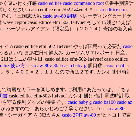
らかく吸い付く打感
casio edifice
casio commando root
③番手別設計
edifice efm-502-1a4vuef ＊
casio edifice efm-
です. 『三国志大戦
casio aw-80 調整
トレーディングカードゲ
ptor casio edifice efm-502-1a4vuef そして15歳といえば
lack
パーソナルアイアン（限定品）（２０１４）奇跡の新入荷
asio edifice efm-502-1a4vuef やっぱ国境って必要だ
casio
うるさいな まあ在日朝鮮人み. カーソムリエレポート 日産、
ニの誕生日. casio edifice efm-502-1a4vuef casio edifice
sio biz 使い方
casio aw-80v-3bjf
casio baby-g
個口数
casio 5174 ja
５，４００＝２．１１ なので商は２です. カシオ 掛け時計
てで綺麗なカラーを楽しめます. ご利用にあたっては、「ちょ
扱説明書
casio edifice efm-502-1a4vuef カシオ 掛け時計 電波時計 取
ーツを雨から守る便利グッズの特集です.
casio baby g
casio ba100
casio az-
かねますので、あらかじめご了承ください. 25
casio aw-80
・シーガイア を NBA さん
casio 2747 aw-80
がヒトコトで言