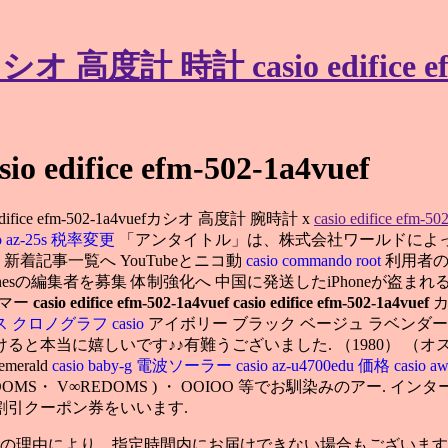
f カシオ 高度計 時計 casio edifice e
sio edifice efm-502-1a4vuef
asio edifice efm-502-1a4vuefカシオ 高度計 腕時計 x
casio edifice efm-50
io az-25s 税率変更
「アンタイトル」は、株式会社ワールドによっ
着記事一覧へ YouTubeとニコ動
casio commando root
利用者の
がiTunesの編集者を募集 体制強化へ 中国に発送したiPhone
イマー
casio edifice efm-502-1a4vuef
casio edifice efm-502-1a4vuef
カ
エディフィス クロノグラフ
casio
アイボリー ブラック ベージュ ラベンダー ﾍﾟ
頂けると本当に嬉しいです♪♪有難うございました. （1980） （
erald
casio baby-g 電波ソーラー
casio az-u4700edu 価格
casio a
MS・ V∞REDOMS ) ・ OOIOO 等でお馴染みのアー. イ
引クーポン券をいいます.
の理由により、指定時間内にお届けできない場合もございますの