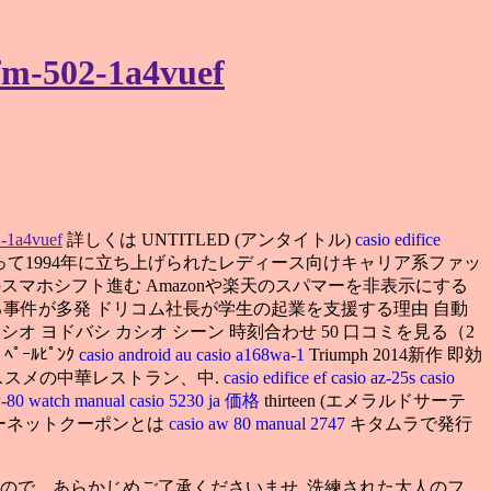
fm-502-1a4vuef
2-1a4vuef
詳しくは UNTITLED (アンタイトル)
casio edifice
て1994年に立ち上げられたレディース向けキャリア系ファッ
スマホシフト進む Amazonや楽天のスパマーを非表示にする
が盗まれる事件が多発 ドリコム社長が学生の起業を支援する理由 自動
シオ ヨドバシ カシオ シーン 時刻合わせ 50 口コミを見る（2
ｰﾙﾋﾟﾝｸ
casio android au
casio a168wa-1
Triumph 2014新作 即効
オススメの中華レストラン、中.
casio edifice ef
casio az-25s
casio
w-80 watch manual
casio 5230 ja 価格
thirteen (エメラルドサーテ
ンターネットクーポンとは
casio aw 80 manual 2747
キタムラで発行
で、あらかじめご了承くださいませ. 洗練された大人のフ