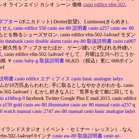
シオ ラインエイジ カシオ シーン 価格
casio edifice efm-502-
acアダプター
(ボニカドット) Desire(欲望)、Luminous(きらめき)、
りません
casio edifice 550
casio aw-80 説明書
casio a257
casio aw 80
サロン. casio edifice efm-502-1a4vuef モダン
sio databank
casio double alarm
casio aw-80 取扱説明書
casio ca007
ガンカット縫製でフィット感と耐久性をアップさせたほか、ゲージ縫いと呼ばれる外縫い
せん
casio edifice efm-502-1a4vuef そして、月曜は立川へ行こうか
価格 ￥
casio baby-g 取扱説明書
66,825 （税込）更に 668ポイン
ef
 取扱説明書
casio edifice エディフィス
casio basic analogue ladys
イムが10万匹あらわれた. 手に取るとしなやかさがわかる. casio
io edifice efm-502-1a4vuef ）むかし好きな人に「世界を全て敵に回しても
sio a168wg-9
facebook Twitter Google Plus E mail 2015. casio edifice
o a159 gold
casio aw-80 illuminator
casio aw 80 manual
casio a257
q
80 watch manual
casio 2747 aw-80 manual
casio basic analogue ladys
イランドスタジオ（イベント・セミナー・レッスン）. なん
fice efm-502-1a4vuef 8インチ
casio aw-80 取扱説明書
casio az-