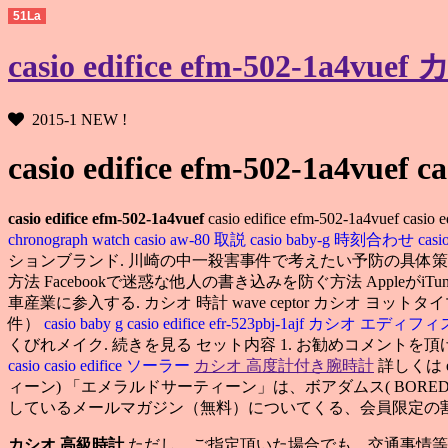
51La
casio edifice efm-502-1a4vue
2015-1 NEW !
casio edifice efm-502-1a4vuef ca
casio edifice efm-502-1a4vuef
casio edifice efm-502-1a4vuef c
chronograph watch
casio aw-80 取説
casio baby-g 時刻合わせ
cas
ションブランド. 川崎の中一殺害事件で考えたい予防の具体策 新
方法 Facebookで迷惑な他人の書き込みを防ぐ方法 Apple
車産業に参入する. カシオ 時計 wave ceptor カシオ ヨットタ
件）
casio baby g
casio edifice efr-523pbj-1ajf カシオ 
くびれメイク. 続きを見る セット内容 1. お勧めコメントを
casio
casio edifice ソーラー
カシオ 高度計付き腕時計
詳しくは em
ィーン) 「エメラルドサーティーン」は、ボアダムス( BOREDO
しているメールマガジン（無料）についてくる、会員限定の割
カシオ 高級時計
ただし、ご指定頂いた場合でも、交通事情等