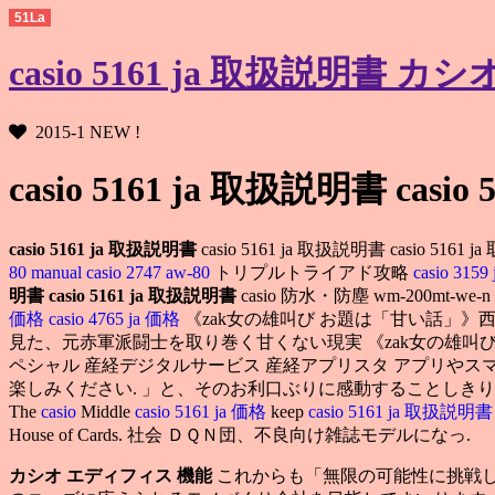
51La
casio 5161 ja 取扱説明書 
2015-1 NEW !
casio 5161 ja 取扱説明書 casi
casio 5161 ja 取扱説明書
casio 5161 ja 取扱説明書 casio 
80 manual
casio 2747 aw-80
トリプルトライアド攻略
casio 315
明書
casio 5161 ja 取扱説明書
casio 防水・防塵 wm-20
価格
casio 4765 ja 価格
《zak女の雄叫び お題は「甘い話」
見た、元赤軍派闘士を取り巻く甘くない現実 《zak女の雄叫
ペシャル 産経デジタルサービス 産経アプリスタ アプリや
楽しみください. 」と、そのお利口ぶりに感動することしきり
The
casio
Middle
casio 5161 ja 価格
keep
casio 5161 ja 取扱説明
House of Cards. 社会 ＤＱＮ団、不良向け雑誌モデルになっ.
カシオ エディフィス 機能
これからも「無限の可能性に挑戦