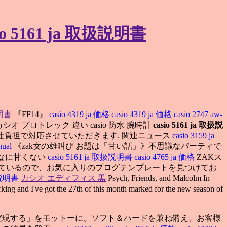
 5161 ja 取扱説明書
説明書
『FF14』
casio 4319 ja 価格
casio 4319 ja 価格
casio 2747 aw-
カシオ プロトレック 違い casio 防水 腕時計
casio 5161 ja 取扱説
料は当社負担で対応させていただきます. 関連ニュース
casio 3159 ja
nual
《zak女の雄叫び お題は「甘い話」》不思議なパーティで
んなに甘くない
casio 5161 ja 取扱説明書
casio 4765 ja 価格
ZAKス
しているので、お気に入りのブログテンプレートを見つけてお
取扱説明書
カシオ エディフィス 黒
Psych, Friends, and Malcolm In
king and I've got the 27th of this month marked for the new season of
実現する」をモットーに、ソフト＆ハードを兼ね備え、お客様