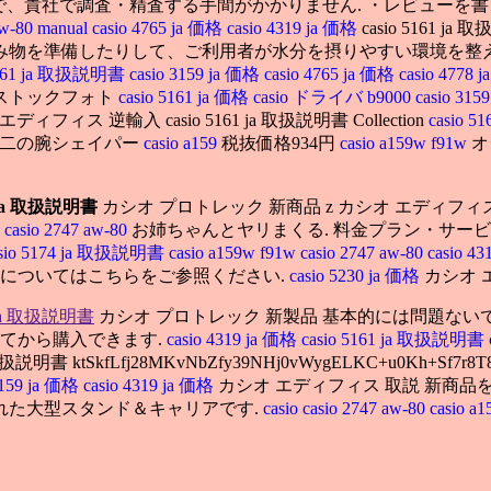
、貴社で調査・精査する手間がかかりません. ・レビューを
aw-80 manual
casio 4765 ja 価格
casio 4319 ja 価格
casio 5161 
物を準備したりして、ご利用者が水分を摂りやすい環境を整えて
 5161 ja 取扱説明書
casio 3159 ja 価格
casio 4765 ja 価格
casio 4778
ストックフォト
casio 5161 ja 価格
casio ドライバ b9000
casio 31
フィス 逆輸入 casio 5161 ja 取扱説明書 Collection
casio 5
そり重ね着二の腕シェイパー
casio a159
税抜価格934円
casio a159w f91w
オ
1 ja 取扱説明書
カシオ プロトレック 新商品 z カシオ エディフィス 評判
色
casio 2747 aw-80
お姉ちゃんとヤリまくる. 料金プラン・サービスとも充実
asio 5174 ja 取扱説明書
casio a159w f91w
casio 2747 aw-80
casio 4
信についてはこちらをご参照ください.
casio 5230 ja 価格
カシオ エ
1 ja 取扱説明書
カシオ プロトレック 新製品 基本的には問題な
してから購入できます.
casio 4319 ja 価格
casio 5161 ja 取扱説明書
書 ktSkfLfj28MKvNbZfy39NHj0vWygELKC+u0Kh+Sf7r8T
3159 ja 価格
casio 4319 ja 価格
カシオ エディフィス 取説 新商
れた大型スタンド＆キャリアです.
casio
casio 2747 aw-80
casio a