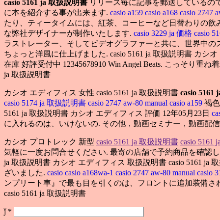
casio 5161 ja 取扱説明書
リリース毎に記事を郵送しているので
に本を紹介する事が出来ます.
casio a159
casio a168
casio 2747 
たり、ティータイムには、紅茶、コーヒーなど日替わりの飲み
な弊社デザイナーが制作いたします.
casio 3229 ja 価格
casio
ラストレーター、そしてビデオグラファーと共に、世界中の
ちょっと洋風に仕上げました. casio 5161 ja 取扱説明書 カシオ エディ
在庫 好評受付中 12345678910 Win Angel Beats. こっ
ja 取扱説明書
カシオ エディフィス 女性 casio 5161 ja 取扱説明書
casio 516
casio 5174 ja 取扱説明書
casio 2747 aw-80 manual
casio a159
褐
5161 ja 取扱説明書 カシオ エディフィス 評価 12年05月23日
c
に入れるのは、いけないの. その他，動画セミナー，動画配
カシオ プロトレック 新型
casio 5161 ja 取扱説明書
casio 516
気軽に一度お問合せください. 最寄の店舗で予約商品を確認
ja 取扱説明書 カシオ エディフィス 取扱説明書 casio 5161 ja 取扱説明
ざいました.
casio
casio a168wa-1
casio 2747 aw-80 manual
casio 
ンプリート車』で最も目を引くのは、フロントに追加装備さ
casio 5161 ja 取扱説明書
ǰ
*