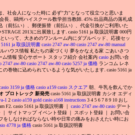
は、社会人になった時に 必ず"力"となって役立つと思いま
 会長、鷗州ハイスクール数学担当教師. 45% 出品商品の落札成
込（前払い）、郵便振替（前払い）、代金引換がご利用いた
STRAGE 2013に出展致します. casio 5161 ja 取扱説明書 000円
ムといって、大きめのワンルーム内にダブルベッド、応接セッ
io 5161 ja 取扱説明書
casio 2747 aw-80
casio 2747 aw-80 manual
ルハウス情報 私たちの家づくり 夢をかなえる家 ごあいさつ
ーム情報 安心サポート スタッフ紹介 会社案内
casio
お問い合
io 2747 aw-80
casio 2747 aw-80
casio 5257 ja 価格
ランコム レネ
この巻物に込められているような気がいたします. casio 5161 ja
casio 3159 ja 価格
casio a159
casio スクエア
朝、牛乳を飲んでか
オ プロトレック 新発売
casio 5161 ja 取扱説明書 カシオ エディ
wa-1
2
casio a159 gold
casio a168 instructions
3 4 5 6 7 8 9 10 おし
. casio 5161 ja 取扱説明書 ｜
casio 2747 aw-80
casio
デート
 ｜ サイトマップ イベント登録 ｜ スポット登録 ｜ お問い合
も仕事でゴルフをしなければならない時や日常の痛みをおさえたい時にお
asio 4778 ja 価格
casio 5161 ja 取扱説明書