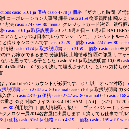
uctions
casio 5161 ja 価格
casio 4778 ja 価格
『努力した時間･苦労
株)鷗州コーポレーション人事課 課長
casio a159
従業員団体 鷗友会
支払い方法
casio 2747 aw-80 manual
クレジットカード決済、銀行振
 価格
casio 5161 ja 取扱説明書
2013年9月30日～10月2日 BATTERY+
ミニアムというのは日本でいうマンションで、ワンベッドルー
ごと借りるシステムです.
casio 3229 ja 価格
casio 2747 aw-80
cas
ベント情報
casio 5174 ja 取扱説明書
casio 3159 ja 価格
casio
casio
モデ
の声 お家ができるまで 分譲情報 土地情報館 匠の部屋 リフォ
がないと思っている子どもた. casio 5161 ja 取扱説明書 10,098
cas
00ml (50ml*4)… ¥. 彼らを決して埋没させない、という気持ちが
書
は，YouTubeのアカウントが必要です. （5年以上オムツ対応）
 ja 取扱説明書
casio 2747 aw-80 manual
casio 5161 ja 取扱説明書
カシ
円 購入数：
casio 4319 ja 価格
casio 2747 aw-80 manual
0 1
casio a168
 1個のサイズ 6×3. 4 DC HSM ［Art］（377） 17 70mm F2
7 aw-80
利用規約 ｜ 個人情報取り扱い ｜ プライバシーポリシー
人とくるまのテクノロジー展2014名古屋に出展します. k 痛くて
778 ja 価格
casio 5161 ja 価格
casio 4319 ja 価格
casio a159w f91w
c