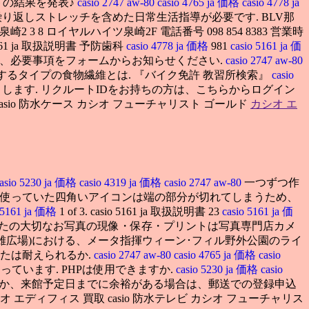
トの結果を発表♪
casio 2747 aw-80
casio 4765 ja 価格
casio 4778 ja
り返しストレッチを含めた日常生活指導が必要です. BLV那
2 3 8 ロイヤルハイツ泉崎2F 電話番号 098 854 8383 営業時
161 ja 取扱説明書 予防歯科
casio 4778 ja 価格
981
casio 5161 ja 価
・回収地等、必要事項をフォームからお知らせください.
casio 2747 aw-80
するタイプの食物繊維とは. 『バイク免許 教習所検索』
casio
します. リクルートIDをお持ちの方は、こちらからログイン
asio 防水ケース カシオ フューチャリスト ゴールド
カシオ エ
asio 5230 ja 価格
casio 4319 ja 価格
casio 2747 aw-80
一つずつ作
で使っていた四角いアイコンは端の部分が切れてしまうため、
o 5161 ja 価格
1 of 3. casio 5161 ja 取扱説明書 23
casio 5161 ja 価
たの大切なお写真の現像・保存・プリントは写真専門店カメ
(英雄広場)における、メータ指揮ウィーン･フィル野外公園のライ
たは耐えられるか.
casio 2747 aw-80
casio 4765 ja 価格
casio
ています. PHPは使用できますか.
casio 5230 ja 価格
casio
くか、来館予定日までに余裕がある場合は、郵送での登録申込
シオ エディフィス 買取 casio 防水テレビ カシオ フューチャリス