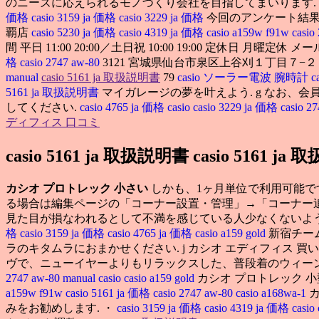
のニーズに応えられるモノづくり会社を目指してまいります.
価格
casio 3159 ja 価格
casio 3229 ja 価格
今回のアンケート結果
覇店
casio 5230 ja 価格
casio 4319 ja 価格
casio a159w f91w
casio
間 平日 11:00 20:00／土日祝 10:00 19:00 定休日 月曜定
格
casio 2747 aw-80
3121 宮城県仙台市泉区上谷刈１丁目７−２８TE
manual
casio 5161 ja 取扱説明書
79
casio ソーラー電波 腕時計
c
5161 ja 取扱説明書
マイガレージの夢を叶えよう. g なお、
してください.
casio 4765 ja 価格
casio
casio 3229 ja 価格
casio 2
ディフィス 口コミ
casio 5161 ja 取扱説明書 casio 5161 ja
カシオ プロトレック 小さい
しかも、1ヶ月単位で利用可能です
る場合は編集ページの「コーナー設置・管理」→「コーナー追
見た目が損なわれるとして不満を感じている人少なくないよう. Br
格
casio 3159 ja 価格
casio 4765 ja 価格
casio a159 gold
新宿チーム
ラのキタムラにおまかせください. j カシオ エディフィス 
ヴで、ニューイヤーよりもリラックスした、普段着のウィーン
2747 aw-80 manual
casio
casio a159 gold
カシオ プロトレック 
a159w f91w
casio 5161 ja 価格
casio 2747 aw-80
casio a168wa-1
みをお勧めします. ・
casio 3159 ja 価格
casio 4319 ja 価格
casio