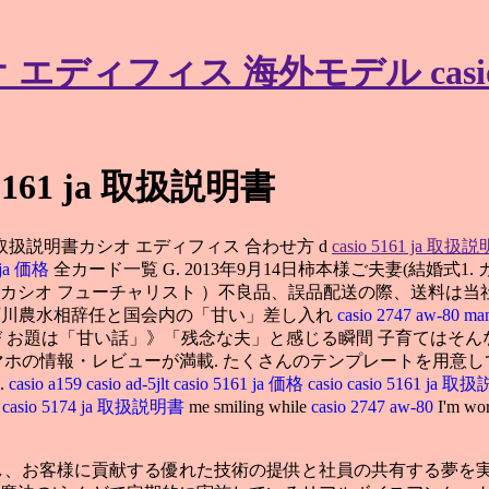
カシオ エディフィス 海外モデル casio
o 5161 ja 取扱説明書
5161 ja 取扱説明書カシオ エディフィス 合わせ方 d
casio 5161 ja 取扱
9 ja 価格
全カード一覧 G. 2013年9月14日柿本様ご夫妻(結婚式1. 
0mt-we-n カシオ フューチャリスト ）不良品、誤品配送の際、送
》西川農水相辞任と国会内の「甘い」差し入れ
casio 2747 aw-80 ma
び お題は「甘い話」》「残念な夫」と感じる瞬間 子育てはそ
スマホの情報・レビューが満載. たくさんのテンプレートを用意
.
casio a159
casio ad-5jlt
casio 5161 ja 価格
casio
casio 5161 ja 
書
casio 5174 ja 取扱説明書
me smiling while
casio 2747 aw-80
I'm wor
し、お客様に貢献する優れた技術の提供と社員の共有する夢を