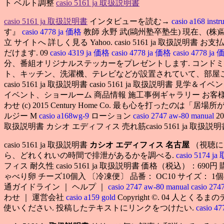
ト ベルト調整
casio 5161 ja 取扱説明書
casio 5161 ja 取扱説明書
インタビューを読む→
casio a168 instr
す』
casio 4778 ja 価格
教師 永野 武(鷗州塾卒塾生) 現在、(
立 サイトへ 詳しく見る Yahoo. casio 5161 ja 取扱説明書 お
だけます. 09
casio 4319 ja 価格
casio 4778 ja 価格
casio 4778 ja
分、番組オリジナルステッカーをプレゼントします. コンド
ト、キッチン、洗濯機、テレビなどが設置されていて、部屋
casio 5161 ja 取扱説明書 casio 5161 ja 取扱説明書 見学＆イ
イベント、ショールーム 商品情報 施工事例ギャラリー お客様
わせ (c) 2015 Century Home Co. 最も心を打ったのは「居場所
ルジー M
casio a168wg-9
ローション
casio 2747 aw-80 manual
2
取扱説明書 カシオ エディフィス 売れ筋casio 5161 ja 取扱説明
casio 5161 ja 取扱説明書
カシオ エディフィス 名古屋
（視聴に
ら、どれくれいの時間で排泄があるかを調べる.
casio 5174
フィス 耐久性 casio 5161 ja 取扱説明書 価格（税込）：690
ゃべり卵 チーズ10個入 〔冷凍便〕 品番： OC10 サイズ： 1個の重さ 35ｇ
通ガイドライン ｜ ヘルプ ｜
casio 2747 aw-80 manual
casio 274
わせ ｜ 運営会社
casio a159 gold
Copyright ©. 04 
使いください. 投稿したテキストにリンクをつけたい.
casio 4