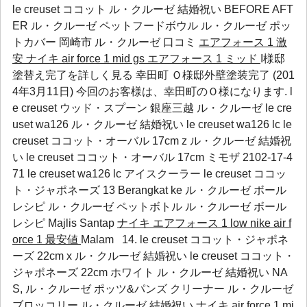
le creuset ココット ル・クルーゼ 結婚祝い BEFORE AFT
ER
ル・クルーゼ ペットフードボウル
ル・クルーゼ ポッ
トカバー
岡崎市
ル・クルーゼ 口コミ
エアフォース 1 激
安
ナイキ air force 1 mid gs エアフォース 1 ミッド
I様邸
塗替え完了を詳しく見る 幸田町 Ｏ様邸外壁塗装完了 (201
4年3月11日) 今回のお客様は、幸田町のＯ様になります. l
e creuset ウッド・スプーン 銀座三越 ル・クルーゼ le cre
uset wa126 ル・クルーゼ 結婚祝い le creuset wa126 lc le
creuset ココット・オーバル 17cm z ル・クルーゼ 結婚祝
い le creuset ココット・オーバル 17cm ミモザ 2102-17-4
71 le creuset wa126 lc アイスクーラー le creuset ココッ
ト・ジャポネーズ 13 Berangkat ke
ル・クルーゼ ボール
レシピ
ル・クルーゼ ペットボトル
ル・クルーゼ ボール
レシピ
Majlis Santap
ナイキ エアフォース 1 low
nike air f
orce 1 最安値
Malam 14. le creuset ココット・ジャポネ
ーズ 22cm x ル・クルーゼ 結婚祝い le creuset ココット・
ジャポネーズ 22cm ホワイト ル・クルーゼ 結婚祝い NA
S,
ル・クルーゼ ポッツ&パンズ クリーナー
ル・クルーゼ
ブロッコリー
ル・クルーゼ 結婚祝い
ナイキ air force 1 mi