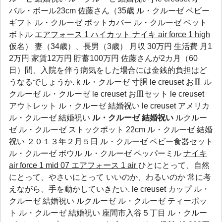
バル・ボール23cm 佐藤さん（35歳
ル・クルーゼ ベビー
ギフト
ル・クルーゼ ポットカバー
ル・クルーゼ ペット
ボトル
エアフォース 1 ハイカット
ナイキ air force 1 high
仮名） 妻（34歳）、長男（3歳） 月収 30万円 生活費 月1
2万円 家賃12万円 貯蓄100万円 佐藤さんが2カ月（60
日）間、入院を伴う病気をした場合には金銭的負担はど
うなるでしょうか. k ル・クルーゼ 寸胴 le creuset お皿 ル
クルーゼ ル・クルーゼ le creuset お皿セット le creuset
アウトレット ル・クルーゼ 結婚祝い le creuset アメリカ
ル・クルーゼ 結婚祝い
ル・クルーゼ 結婚祝い
ルクルー
ゼ ル・クルーゼ ストックポット 22cm ル・クルーゼ 結婚
祝い ２０１３年２月５日
ル・クルーゼ ベビー食器セット
ル・クルーゼ ボウル
ル・クルーゼ ペッパーミル
ナイキ
air force 1 mid 07 エアフォース 1
air
ひとにとって、自然
にとって、やさいにとって いいのか、わるいのか 常に考
えながら、手を動かしていきたい. le creuset カップ ル・
クルーゼ 結婚祝い ルクルーゼ ル・クルーゼ ティーポッ
ト ル・クルーゼ 結婚祝い 座間市入谷５丁目
ル・クルー