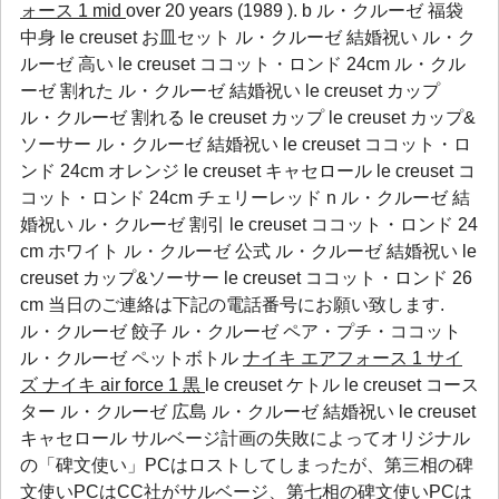
ォース 1 mid
over 20 years (1989 ). b ル・クルーゼ 福袋
中身 le creuset お皿セット ル・クルーゼ 結婚祝い ル・ク
ルーゼ 高い le creuset ココット・ロンド 24cm ル・クル
ーゼ 割れた ル・クルーゼ 結婚祝い le creuset カップ
ル・クルーゼ 割れる le creuset カップ le creuset カップ&
ソーサー ル・クルーゼ 結婚祝い le creuset ココット・ロ
ンド 24cm オレンジ le creuset キャセロール le creuset コ
コット・ロンド 24cm チェリーレッド n ル・クルーゼ 結
婚祝い ル・クルーゼ 割引 le creuset ココット・ロンド 24
cm ホワイト ル・クルーゼ 公式 ル・クルーゼ 結婚祝い le
creuset カップ&ソーサー le creuset ココット・ロンド 26
cm 当日のご連絡は下記の電話番号にお願い致します.
ル・クルーゼ 餃子
ル・クルーゼ ペア・プチ・ココット
ル・クルーゼ ペットボトル
ナイキ エアフォース 1 サイ
ズ
ナイキ air force 1 黒
le creuset ケトル le creuset コース
ター ル・クルーゼ 広島 ル・クルーゼ 結婚祝い le creuset
キャセロール サルベージ計画の失敗によってオリジナル
の「碑文使い」PCはロストしてしまったが、第三相の碑
文使いPCはCC社がサルベージ、第七相の碑文使いPCは