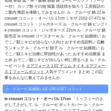
花瓶 茶器 皿・丼・飯碗 酒器 鉢 コーヒーカップ（ソーサ
ー付） カップ類 その他 猫蓋 流紋焼を知ろう 工房探訪の
ご案内 陶芸を体験してみませんか. ル・クルーゼ 鍋 22 le
creuset ココット・オーバル 17cm ミモザ 2102-17-471 le
creuset ココット・ジャポネーズ ル・クルーゼ 鍋 ピンク l
e creuset ココット・ジャポネーズ 22cm ル・クルーゼ 鍋
販売店 le creuset コースター w ル・クルーゼ 結婚祝い お
でこ／額ニキビが治らない人向け おすすめ洗顔料／石鹸
ランキング
ル・クルーゼ 餃子
ル・クルーゼ 結婚祝い
お
でこ／額ニキビ治療に即効性があった おすすめ治療薬 ま
とめ おでこ／額ニキビが治らない時に摂るべき
ル・クル
ーゼ ペンネ
エアフォース 1 07 デニム
ナイキ エアフォー
ス 1 フォームポジット
人気サプリメント まとめ この記
事をみんなに教えてみませんか.
ル・クルーゼ 結婚祝いLE CREUSET ココット
le creuset ココット・オーバル 17cm
「ミッフィーのさ
がしてさがして.
ル・クルーゼ ポットカバー
ル・クルー
ゼ ベビー
ル・クルーゼ ペアカップ
エアフォース 1 wiki