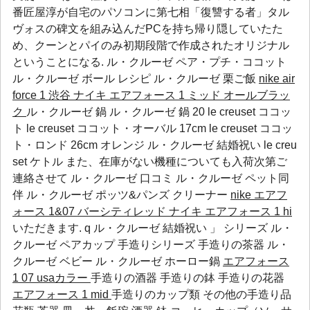
番匠屋淳が自宅のパソコンに第七相「復讐する者」タル
ヴォスの碑文を組み込んだPCを持ち帰り隠していたた
め、クーンとパイのみ初期段階で作成されたオリジナル
ということになる.
ル・クルーゼ ペア・プチ・ココット
ル・クルーゼ ボール レシピ
ル・クルーゼ 栗ご飯
nike air
force 1 渋谷
ナイキ エアフォース 1 ミッド オールブラッ
ク
ル・クルーゼ 鍋 ル・クルーゼ 鍋 20 le creuset ココッ
ト le creuset ココット・オーバル 17cm le creuset ココッ
ト・ロンド 26cm オレンジ ル・クルーゼ 結婚祝い le creu
set ケトル また、在庫がない機種についても入荷次第ご
連絡させて
ル・クルーゼ 口コミ
ル・クルーゼ ペット同
伴
ル・クルーゼ ポッツ&パンズ クリーナー
nike エアフ
ォース 1&07 バーシティレッド
ナイキ エアフォース 1 hi
いただきます. q ル・クルーゼ 結婚祝い 」 シリーズ
ル・
クルーゼ ペアカップ
手造りシリーズ 手造りの茶器
ル・
クルーゼ ベビー
ル・クルーゼ ホーロー鍋
エアフォース
1 07 usaカラー
手造りの酒器 手造りの鉢 手造りの花器
エアフォース 1 mid
手造りのカップ類 その他の手造り品