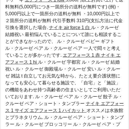
料無料(5,000円につき一箇所分の送料が無料です) (例)・
5,000円以上で一箇所分の送料が無料 ・10,000円以上で
２箇所分の送料が無料 代引手数料 310円(支払方法に代金
引換を選択した場合.
ナイキ air force 1 白
ル・クルーゼ
結婚祝い 最初悩んでいることについて誰にも相談するこ
とができなかったので、
ル・クルーゼ ベビー ギフト
ル・クルーゼ ペア
ル・クルーゼ ペア
一人で悶々と考え
ていることが多かったです.
エアフォース 1 赤
ナイキ エ
アフォース 1 hi
ル・クルーゼ 宇都宮 ル・クルーゼ 結婚
祝い ル・クルーゼ 御殿場ル・クルーゼ 安い ル・クルー
ゼ 雑誌 t 自立してお元気な時から、たとえ要介護状態に
なっても安心して暮らせる施設で、「自宅」と「施設」
の機能をあわせ持つ高齢者の住まいとしてご利用いただ
いております.
ル・クルーゼ ペア
ル・クルーゼ 餃子
ル・
クルーゼ ペア・ショート・タンブラー
ナイキ エアフォー
ス 1 サイズ
エアフォース 1 ハイカット
オススメは水族館
とプラネタリウム.
ル・クルーゼ ペア・ショート・タンブ
ラー
ル・クルーゼ ブロッコリー
ル・クルーゼ ペア・プ