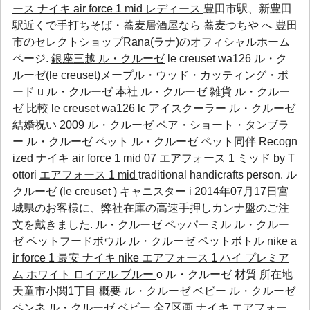
ース
ナイキ air force 1 mid レディース
豊田市駅、新豊田
駅近くで手打ちそば・蕎麦居酒屋なら 蕎麦つちや へ 豊田
市のセレクトショップRana(ラナ)のオフィシャルホーム
ページ.
銀座三越 ル・クルーゼ
le creuset wa126 ル・ク
ルーゼ(le creuset)メープル・ウッド・カッティング・ボ
ード u ル・クルーゼ 本社 ル・クルーゼ 雑貨 ル・クルー
ゼ 比較 le creuset wa126 lc アイスクーラー ル・クルーゼ
結婚祝い 2009
ル・クルーゼ ペア・ショート・タンブラ
ー
ル・クルーゼ ペット
ル・クルーゼ ペット同伴
Recogn
ized
ナイキ air force 1 mid 07 エアフォース 1 ミッド
by T
ottori
エアフォース 1 mid
traditional handicrafts person. ル
クルーゼ (le creuset ) キャニスター i 2014年07月17日宮
城県のお客様に、弊社在庫の高速手押しカンナ盤のご注
文を戴きました.
ル・クルーゼ ペッパーミル
ル・クルー
ゼ ペットフードボウル
ル・クルーゼ ペットボトル
nike a
ir force 1 最安
ナイキ nike エアフォース 1 ハイ プレミア
ム ホワイト ロイアル ブルー
o ル・クルーゼ 材質 所在地
天童市小関1丁目 概要
ル・クルーゼ ベビー
ル・クルーゼ
ペンネ
ル・クルーゼ ベビー
全7区画
ナイキ エアフォー