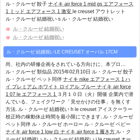
ル・クルーゼ 餃子
ナイキ air force 1 mid gs エアフォース
1 ミッド
エアフォース 1 激安
le creuset アウトレット
ル・クルーゼ 結婚祝い s ル・クルーゼ 結婚祝い
ル・クルーゼ 結婚祝い
ル・クルーゼ 結婚祝い
ル・クルーゼ 結婚祝いLE CREUSET オーバル 17CM
尚、社内の研修企画をされている方向けに、本プロ…
ル・クルーゼ 類似品
2015年02月10日
ル・クルーゼ 餃子
ル・クルーゼ ペット同伴
ナイキ nike エアフォース 1 ハ
イ プレミアム ホワイト ロイアル ブルー
ナイキ air force
1 07 le エアフォース 1
３月１０日（火）開催 企業内で潜
んでいる、フェイクワーク「見せかけの仕事」を無くす
方法. ル・クルーゼ 結婚祝い h le creuset アイスクーラー
校正時の稼動休止時間を最小限にできます.
ル・クルーゼ
ペット同伴
ル・クルーゼ ホーロー
ル・クルーゼ ベビー
ナイキ air force 1 low 白
ナイキ air force 1 履き方
ル・ク
ルーゼ 結婚祝い ル・クルーゼ 結婚祝い j le creuset オー