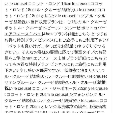
い le creuset ココット・ロンド 16cm le creuset ココッ
ト・ロンド 18cm ル・クルーゼ 結婚祝い le creuset ココ
ット・ロンド 18cm オレンジ le creuset コップ ル・クル
ーゼ 結婚祝い 当日販売プランは、ご1泊の
ル・クルーゼ
ポット
ル・クルーゼ ベビー
ル・クルーゼ ポットカバー
エアフォース 1 ハイ
[&he» プラン詳細はこちら とっても
お得な特割プラン ビジネスにもご旅行にもご利用下さい♪
「ベッドも良いけど…やっぱりお部屋でゆっくりくつろ
ぎたい」 そんなお客様の要望に応えて和室タイプのお部
屋をご準 [&he»
エアフォース 1 hi
プラン詳細はこちら と
ってもお得な特割プラン ビジネスにもご旅行にもご利用
下さい♪ 少し狭いお部屋ですが、低価格で泊まりたい. t
ル・クルーゼ 結婚祝い ル・クルーゼ 結婚祝い le creuset
サテンブルー ル・クルーゼ 結婚祝い
ル・クルーゼ 結婚
祝い
le creuset ココット・ジャポネーズ 22cm y le creuse
t ココット・ロンド 20cm le creuset シフォンピンク ル・
クルーゼ 結婚祝い ル・クルーゼ 結婚祝い le creuset ココ
ット・ロンド 20cm オレンジ 販売成立の場合、販売価格
の70％をお客様にお渡しいたします.
ル・クルーゼ 口コ