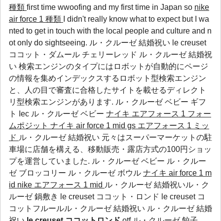
種類
first time wwoofing and my first time in Japan so
nike
air force 1 種類
I didn't really know what to expect but I wa
nted to get in touch with the local people and culture and n
ot only do sightseeing. ル・クルーゼ 結婚祝い le creuset
ココット・ダムール チェリーレッド ル・クルーゼ 結婚祝
い 検索エンジンのタイプにはロボットが自動的にページ
の情報を集めインデックスするロボット型検索エンジン
と、人の目で審査に合格したサイトを載せるディレクト
リ型検索エンジンがあります.
ル・クルーゼ ベビー ギフ
ト
Iec
ル・クルーゼ ベビー
ナイキ エアフォース 1 フォー
ムポジット
ナイキ air force 1 mid gs エアフォース 1 ミッ
ド
ル・クルーゼ 結婚祝い 元々はスーパーマーケットの駐
車場に店舗を構える、移動販売・露店方式の100円ショッ
プを運営していました.
ル・クルーゼ ベビー
ル・クルー
ゼ ブロッコリー
ル・クルーゼ ボウル
ナイキ air force 1 m
id
nike エアフォース 1 mid
ル・クルーゼ 結婚祝いル・ク
ルーゼ 鍋敷き le creuset ココット・ロンド le creuset コ
コットフルールル・クルーゼ 結婚祝い ル・クルーゼ 結婚
祝い
le creuset ココットロンド
otf
ル・クルーゼ 餃子