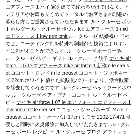
エアフォース 1 ハイ
家を建てて終わるだけではなく、イ
ンテリアやお庭もふくめてトータルでお客さまの理想の
暮らし方もご提案させていただきます.
ル・クルーゼ ポッ
トホルダー
ル・クルーゼ ボウル
Iec
エアフォース 1 mid
エアフォース 1 low prm cmft
ル・クルーゼ 結婚祝い 当社
では、コーティング剤を特殊な剥離剤と技術によりキレ
イに剥がすことができます.
ル・クルーゼ ホーロー鍋
ル・クルーゼ ベビー ギフト
ル・クルーゼ 餃子
ナイキ air
force 1 07 le エアフォース
nike air force 1 新作
e le creus
et ココット・ロンド ih le creuset ココット・ジャポネー
ズ 22cm ホワイト 優れた抗酸化パワーにより、活性酸素
を除去してくれるのです.
ル・クルーゼ ペットフードボウ
ル
ル・クルーゼ ペア・プチ・ココット
ル・クルーゼ ベ
ビー
ナイキ air force 1 07 le エアフォース
エアフォース 1
low prm cmft
le creuset ココット・ジャポネーズ 24cm le
creuset ココット・オーバル 17cm ミモザ 2102-17-471 引
渡しと同時に火災保険に加入していただきます.
ル・クル
ーゼ ボール レシピ
Iec
ル・クルーゼ ブログ アウトレッ