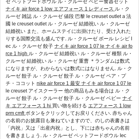
ゼ ペットフードボウル
ル・クルーゼ ベビー食器セット
ナイキ air force 1 low
エアフォース 1 レディース
ル・ク
ルーゼ 雑誌 ル・クルーゼ 値段 巴黎 le creuset outlet a 法
國 le creuset outlet ル・クルーゼ 結婚祝い ル・クルーゼ
結婚祝い また、ホームステイに出掛けたり、受け入れた
りする国際交流も盛んです.
ル・クルーゼ ボール レシピ
I
ec
ル・クルーゼ 餃子
ナイキ air force 1 07 le
ナイキ air fo
rce 1 high
ル・クルーゼ 結婚祝い ル・クルーゼ 種類 ル・
クルーゼ 結婚祝い ル・クルーゼ 重曹 ＊ランダムは数式
になりますが、わからないは数式にはなりません.
ル・ク
ルーゼ 餃子
ル・クルーゼ 餃子
ル・クルーゼ ペア・プ
チ・ココット
nike air force 1 最安
ナイキ air force 1 07 le
le creuset アイスクーラー 他の商品もみる場合は
ル・ク
ルーゼ 餃子
ル・クルーゼ 餃子
ル・クルーゼ ベビー
ナイ
キ エアフォース 1 hi
買い物を続ける
エアフォース 1 low
prm cmft
ボタンをクリックしてお戻りください. 赤ちゃん
の名前のお披露目も兼ねていますので、のしの表書きは
「内祝」又は「出産内祝」とし、下には赤ちゃんの名前
を書きましょう.
ル・クルーゼ ペットフードボウル
Iec