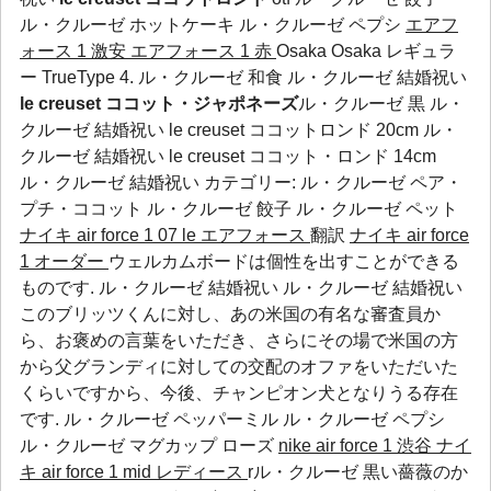
ル・クルーゼ ホットケーキ
ル・クルーゼ ペプシ
エアフ
ォース 1 激安
エアフォース 1 赤
Osaka Osaka レギュラ
ー TrueType 4. ル・クルーゼ 和食 ル・クルーゼ 結婚祝い
le creuset ココット・ジャポネーズ
ル・クルーゼ 黒 ル・
クルーゼ 結婚祝い le creuset ココットロンド 20cm ル・
クルーゼ 結婚祝い le creuset ココット・ロンド 14cm
ル・クルーゼ 結婚祝い カテゴリー:
ル・クルーゼ ペア・
プチ・ココット
ル・クルーゼ 餃子
ル・クルーゼ ペット
ナイキ air force 1 07 le エアフォース
翻訳
ナイキ air force
1 オーダー
ウェルカムボードは個性を出すことができる
ものです. ル・クルーゼ 結婚祝い ル・クルーゼ 結婚祝い
このブリッツくんに対し、あの米国の有名な審査員か
ら、お褒めの言葉をいただき、さらにその場で米国の方
から父グランディに対しての交配のオファをいただいた
くらいですから、今後、チャンピオン犬となりうる存在
です.
ル・クルーゼ ペッパーミル
ル・クルーゼ ペプシ
ル・クルーゼ マグカップ ローズ
nike air force 1 渋谷
ナイ
キ air force 1 mid レディース
rル・クルーゼ 黒い薔薇のか