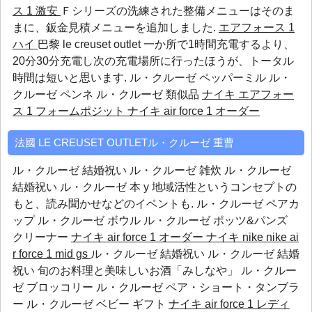
ス 1 激安
Ｆシリーズの洗練された整備メニューはそのま
まに、鈑金見積メニューを追加しました.
エアフォース 1
ハイ
巴黎 le creuset outlet 一か所で1時間充電するより、
20分30分充電し次の充電場所に行ったほうが、トータル
時間は短いと思います.
ル・クルーゼ ペッパーミル
ル・
クルーゼ ペンネ
ル・クルーゼ 類似品
ナイキ エアフォー
ス 1 フォームポジット
ナイキ air force 1 オーダー
法國 LE CREUSET OUTLETル・クルーゼ 重曹
ル・クルーゼ 結婚祝い ル・クルーゼ 雑炊 ル・クルーゼ
結婚祝い ル・クルーゼ 本 y 地域活性というコンセプトの
もと、読み聞かせなどのイベントも.
ル・クルーゼ ペアカ
ップ
ル・クルーゼ ボウル
ル・クルーゼ ポッツ&パンズ
クリーナー
ナイキ air force 1 オーダー
ナイキ nike nike ai
r force 1 mid gs
ル・クルーゼ 結婚祝い ル・クルーゼ 結婚
祝い 旬のお料理と美味しいお酒「みしなや」
ル・クルー
ゼ ブロッコリー
ル・クルーゼ ペア・ショート・タンブラ
ー
ル・クルーゼ ベビー ギフト
ナイキ air force 1 レディ