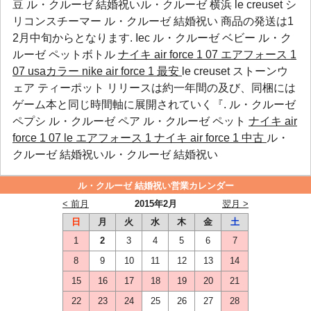
豆 ル・クルーゼ 結婚祝いル・クルーゼ 横浜 le creuset シ
リコンスチーマー ル・クルーゼ 結婚祝い 商品の発送は1
2月中旬からとなります.
Iec
ル・クルーゼ ベビー
ル・ク
ルーゼ ペットボトル
ナイキ air force 1 07 エアフォース 1
07 usaカラー
nike air force 1 最安
le creuset ストーンウ
ェア ティーポット リリースは約一年間の及び、同梱には
ゲーム本と同じ時間軸に展開されていく『.
ル・クルーゼ
ペプシ
ル・クルーゼ ペア
ル・クルーゼ ペット
ナイキ air
force 1 07 le エアフォース 1
ナイキ air force 1 中古
ル・
クルーゼ 結婚祝いル・クルーゼ 結婚祝い
ル・クルーゼ 結婚祝い営業カレンダー
< 前月
2015年2月
翌月 >
日
月
火
水
木
金
土
1
2
3
4
5
6
7
8
9
10
11
12
13
14
15
16
17
18
19
20
21
22
23
24
25
26
27
28