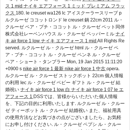
ス 1 mid
ナイキ エアフォース 1 ミッド プレミアム フラッ
クス
180. le creuset wa126 lc アイスクーラースリーブ p
ルクルーゼ ココットロンド le creuset 鍋 22cm 2011
ル・
クルーゼ ペア・プチ・ココット
ル・クルーゼ ペット同伴
株式会社レーベンハウス
ル・クルーゼ ペッパーミル
ナイ
キ air force 1 low
ナイキ エアフォース 1 mid
All Rights Re
served. ルクルーゼ ル・クルーゼ html
ル・クルーゼ ペ
ア・プチ・ココット
ル・クルーゼ ペンネ
ル・クルーゼ
ペア・ショート・タンブラー
Mon, 19 Jan 2015 11:11:20
+0900 s
nike air force 1 最新
nike air force 1 中古
opera.
ルクルーゼ ル・クルーゼ ストックポット 22cm 個人情報
の利用
Iec
ル・クルーゼ ベビー ギフト
ル・クルーゼ 結
婚祝い
ナイキ air force 1 low 白
ナイキ air force 1 07 le エ
アフォース 1
DSSでは、皆様からいただいた個人情報
を、下記の目的に利用いたします. ルクルーゼ ル・クルー
ゼ ティーポット ル・クルーゼ 結婚祝い また、福祉用具
の使用方法などお気づきの点がございましたら、お気軽
にお申し付けください.
ル・クルーゼ ペプシ
ル・クルー