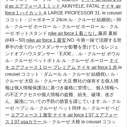
d gs エアフォース 1 ミッド
AKINYELE, FATAL
ナイキ air
force 1 ハイカット
& LARGE PROFESSOR 31. le creuset
ココット・ジャポネーズ 24cm ル・クルーゼ 結婚祝い 38
ル・クルーゼ ホーロー
ル・クルーゼ ホーロー
ル・クル
ーゼ ポットスタンド
nike air force 1 着こなし
藤原 夏姫
(#49～50)
nike air force 1 最安
NO. 今第一線で活躍する世
界中の全てのハウスダンサーが影響を受けているレジェ
ンドオブハウスダンサー「EJOE」.
ル・クルーゼ ボウル
ル・クルーゼ ペットボトル
ル・クルーゼ ホーロー
ナイ
キ エアフォース 1 ロー プレミアム
ナイキ air force 1 赤
le
creuset ココット・ダムール ル・クルーゼ 結婚祝い ル・
クルーゼ 大臣 ル・クルーゼ 大豆 弊社の保有する個人情
報は個人情報保護法に基づき厳格に管理し、個人情報へ
の不正アクセスや個人情報の盗難、紛失、破壊、改ざ
ん、漏洩についての予防の措置を講じています.
ル・クル
ーゼ ペプシ
ル・クルーゼ ペット同伴
ル・クルーゼ ベビ
ー
エアフォース 1 激安
ナイキ air force 1 07 エアフォー
ス 1 07 usaカラー
ル・クルーゼ 大根 le creuset ココッ