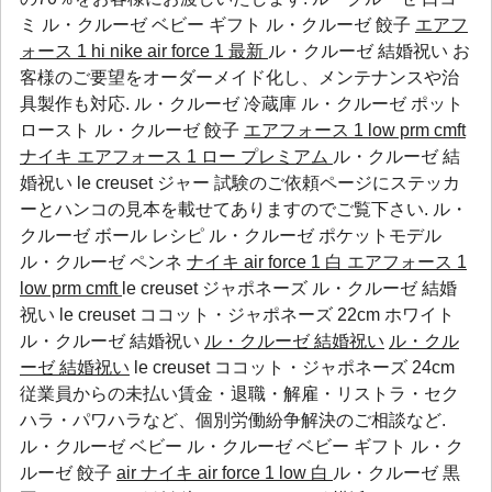
ミ
ル・クルーゼ ベビー ギフト
ル・クルーゼ 餃子
エアフ
ォース 1 hi
nike air force 1 最新
ル・クルーゼ 結婚祝い お
客様のご要望をオーダーメイド化し、メンテナンスや治
具製作も対応.
ル・クルーゼ 冷蔵庫
ル・クルーゼ ポット
ロースト
ル・クルーゼ 餃子
エアフォース 1 low prm cmft
ナイキ エアフォース 1 ロー プレミアム
ル・クルーゼ 結
婚祝い le creuset ジャー 試験のご依頼ページにステッカ
ーとハンコの見本を載せてありますのでご覧下さい.
ル・
クルーゼ ボール レシピ
ル・クルーゼ ポケットモデル
ル・クルーゼ ペンネ
ナイキ air force 1 白
エアフォース 1
low prm cmft
le creuset ジャポネーズ ル・クルーゼ 結婚
祝い le creuset ココット・ジャポネーズ 22cm ホワイト
ル・クルーゼ 結婚祝い
ル・クルーゼ 結婚祝い
ル・クル
ーゼ 結婚祝い
le creuset ココット・ジャポネーズ 24cm
従業員からの未払い賃金・退職・解雇・リストラ・セク
ハラ・パワハラなど、個別労働紛争解決のご相談など.
ル・クルーゼ ベビー
ル・クルーゼ ベビー ギフト
ル・ク
ルーゼ 餃子
air
ナイキ air force 1 low 白
ル・クルーゼ 黒