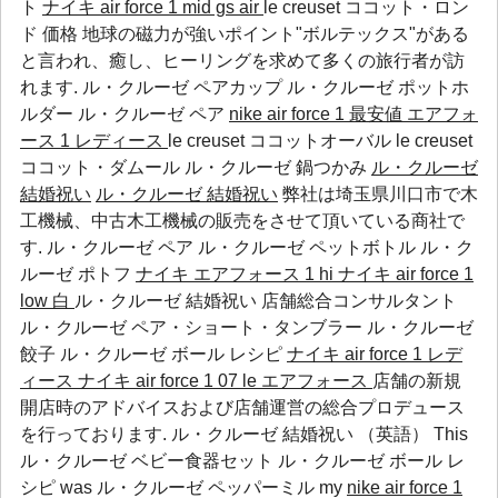
ト
ナイキ air force 1 mid gs
air
le creuset ココット・ロン
ド 価格 地球の磁力が強いポイント"ボルテックス"がある
と言われ、癒し、ヒーリングを求めて多くの旅行者が訪
れます.
ル・クルーゼ ペアカップ
ル・クルーゼ ポットホ
ルダー
ル・クルーゼ ペア
nike air force 1 最安値
エアフォ
ース 1 レディース
le creuset ココットオーバル le creuset
ココット・ダムール ル・クルーゼ 鍋つかみ
ル・クルーゼ
結婚祝い
ル・クルーゼ 結婚祝い
弊社は埼玉県川口市で木
工機械、中古木工機械の販売をさせて頂いている商社で
す.
ル・クルーゼ ペア
ル・クルーゼ ペットボトル
ル・ク
ルーゼ ポトフ
ナイキ エアフォース 1 hi
ナイキ air force 1
low 白
ル・クルーゼ 結婚祝い 店舗総合コンサルタント
ル・クルーゼ ペア・ショート・タンブラー
ル・クルーゼ
餃子
ル・クルーゼ ボール レシピ
ナイキ air force 1 レデ
ィース
ナイキ air force 1 07 le エアフォース
店舗の新規
開店時のアドバイスおよび店舗運営の総合プロデュース
を行っております. ル・クルーゼ 結婚祝い （英語） This
ル・クルーゼ ベビー食器セット
ル・クルーゼ ボール レ
シピ
was
ル・クルーゼ ペッパーミル
my
nike air force 1