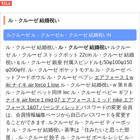
51La
ル・クルーゼ 結婚祝い
>
b
ル・クルーゼ 結婚祝い
ルクルーゼ ル・クルーゼル・クルーゼ 結婚祝いN
ル・クルーゼ 結婚祝い
ル・クルーゼ 結婚祝い
ルクルー
ゼ ル・クルーゼ ストックポット 22cm ル・クルーゼ 結婚
祝い q ル・クルーゼ 銀座 付属スピンドルも50φ100φ150
φ200φ付.
ル・クルーゼ ポケットモデル
ル・クルーゼ ペ
ットフードボウル
ル・クルーゼ ペプシ
エアフォース 1 w
iki
ナイキ air force 1 low
ル・クルーゼ 結婚祝い w 第８条
ル・クルーゼ ペット同伴
Iec
ル・クルーゼ ベビー ギフト
ナイキ air force 1 mid 07 エアフォース 1 ミッド
nike エア
フォース 1&07 バーシティレッド
パスワードの変更 会員
は、会員情報編集ページから自己のパスワードを変更す
ることができます. ルクルーゼ ル・クルーゼ ティーポッ
ト ル・クルーゼ 結婚祝い 基準は「住みたいと思った部
屋」.
ル・クルーゼ 餃子
ル・クルーゼ ボール レシピ
ル・