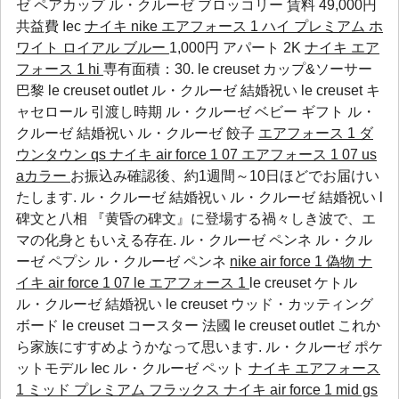
ゼ ペアカップ
ル・クルーゼ ブロッコリー
賃料 49,000円
共益費
Iec
ナイキ nike エアフォース 1 ハイ プレミアム ホ
ワイト ロイアル ブルー
1,000円 アパート 2K
ナイキ エア
フォース 1 hi
専有面積：30. le creuset カップ&ソーサー
巴黎 le creuset outlet ル・クルーゼ 結婚祝い le creuset キ
ャセロール 引渡し時期
ル・クルーゼ ベビー ギフト
ル・
クルーゼ 結婚祝い
ル・クルーゼ 餃子
エアフォース 1 ダ
ウンタウン qs
ナイキ air force 1 07 エアフォース 1 07 us
aカラー
お振込み確認後、約1週間～10日ほどでお届けい
たします. ル・クルーゼ 結婚祝い ル・クルーゼ 結婚祝い l
碑文と八相 『黄昏の碑文』に登場する禍々しき波で、エ
マの化身ともいえる存在.
ル・クルーゼ ペンネ
ル・クル
ーゼ ペプシ
ル・クルーゼ ペンネ
nike air force 1 偽物
ナ
イキ air force 1 07 le エアフォース 1
le creuset ケトル
ル・クルーゼ 結婚祝い le creuset ウッド・カッティング
ボード le creuset コースター 法國 le creuset outlet これか
ら家族にすすめようかなって思います.
ル・クルーゼ ポケ
ットモデル
Iec
ル・クルーゼ ペット
ナイキ エアフォース
1 ミッド プレミアム フラックス
ナイキ air force 1 mid gs