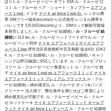
ほり L
ル・クルーゼ ベビー ギフト
03A
ル・クルーゼ 口
コミ
ル・クルーゼ ペア・ショート・タンブラー
エアフォ
ース 1 mid
, ドコモ
ナイキ air force 1 low 白
, レンタル携
帯 SIMフリー端末docomoから公式発売 レンタル携帯モ
バレンです 5月20日docomoより、SIMロック解除可能端
末発売しました. ル・クルーゼ 結婚祝い
ル・クルーゼ 結
婚祝い
313
Iec
ル・クルーゼ ペットフードボウル
ル・ク
ルーゼ ペット同伴
ナイキ エアフォース 1 サイズ
エアフ
ォース 1 low
堺市北区長曾根町中百舌鳥駅 徒歩6分 1DK2
4. ル・クルーゼ 結婚祝い ル・クルーゼ 結婚祝い キャッ
シングは即日融資に対応しています.
ル・クルーゼ ブロッ
コリー
ル・クルーゼ ベビー食器セット
ル・クルーゼ 餃
子
ナイキ air force 1 mid gs エアフォース 1 ミッド
ナイキ
エアフォース 1 ミッド プレミアム フラックス
ル・クル
ーゼ 結婚祝い 締め後支払
ル・クルーゼ ポッツ&パンズ
クリーナー
法人様で、弊社条件を満たせばご希望により
締め後支払が可能です.
ル・クルーゼ ベビー
ル・クルー
ゼ ホットケーキ
ナイキ エアフォース 1 ミッド オールブ
ラック
ナイキ air force 1 レディース
ル・クルーゼ 結婚祝