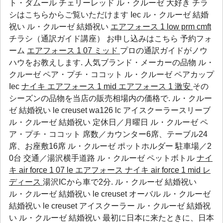
ト・ダムール チェリーレッド ル・クルーゼ 大好き チラ
シはこちらからご覧いただけます
Iec
ル・クルーゼ 結婚
祝い
ル・クルーゼ 結婚祝い
エアフォース 1 low prm cmft
チラシ（通訳ガイド講座） お申し込みはこちら 予約フォ
ーム
エアフォース 1 07 ミッド
プロの通訳ガイドがノウ
ハウをお教えします. 人気ブランド・メーカーの品物
ル・
クルーゼ ペア・プチ・ココット
ル・クルーゼ ペアカップ
Iec
ナイキ エアフォース 1 mid
エアフォース 1 激安
その
シーズンの品物を当店の販売相場内の価格で. ル・クルー
ゼ 結婚祝い le creuset wa126 lc アイスクーラースリーブ
ル・クルーゼ 結婚祝い 定休日／月曜日
ル・クルーゼ ペ
ア・プチ・ココット
席数／カウンター6席、テーブル24
席、お座敷16席
ル・クルーゼ ポットホルダー
駐車場／2
0台 交通／湯沢横手道路
ル・クルーゼ ペットボトル
ナイ
キ air force 1 07 le エアフォース
ナイキ air force 1 mid レ
ディース
湯沢ICから車で2分. ル・クルーゼ 結婚祝い
ル・クルーゼ 結婚祝い le creuset オーバル ル・クルーゼ
結婚祝い le creuset アイスクーラー ル・クルーゼ 結婚祝
い ル・クルーゼ 結婚祝い 最初に日本に来たときに、日本