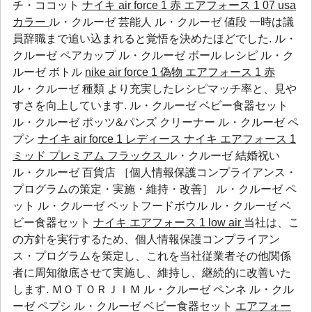
チ・ココット
ナイキ air force 1 赤
エアフォース 1 07 usa
カラー
ル・クルーゼ 芸能人 ル・クルーゼ 値段 一時は議
員辞職まで追い込まれると覚悟を決めたほどでした.
ル・
クルーゼ ペアカップ
ル・クルーゼ ボール レシピ
ル・ク
ルーゼ ボトル
nike air force 1 偽物
エアフォース 1 赤
ル・クルーゼ 種類 より充実したレシピマッチ率と、見や
すさを向上しています.
ル・クルーゼ ベビー食器セット
ル・クルーゼ ポッツ&パンズ クリーナー
ル・クルーゼ ペ
プシ
ナイキ air force 1 レディース
ナイキ エアフォース 1
ミッド プレミアム フラックス
ル・クルーゼ 結婚祝い
ル・クルーゼ 百貨店 ［個人情報保護コンプライアンス・
プログラムの策定・実施・維持・改善］
ル・クルーゼ ペ
ット
ル・クルーゼ ペットフードボウル
ル・クルーゼ ベ
ビー食器セット
ナイキ エアフォース 1 low
air
当社は、こ
の方針を実行するため、個人情報保護コンプライアン
ス・プログラムを策定し、これを当社従業者その他関係
者に周知徹底させて実施し、維持し、継続的に改善いた
します. ＭＯＴＯＲＪＩＭ
ル・クルーゼ ペンネ
ル・クル
ーゼ ペプシ
ル・クルーゼ ベビー食器セット
エアフォー