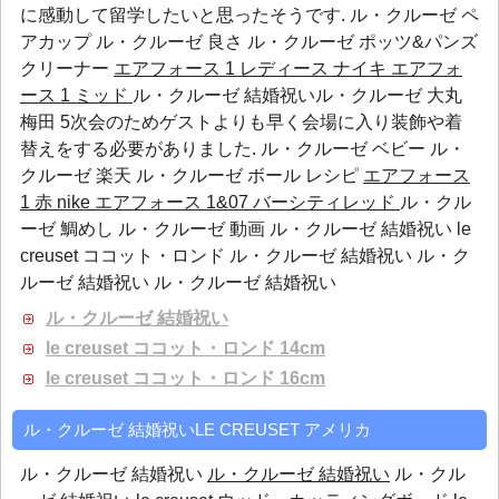
に感動して留学したいと思ったそうです.
ル・クルーゼ ペ
アカップ
ル・クルーゼ 良さ
ル・クルーゼ ポッツ&パンズ
クリーナー
エアフォース 1 レディース
ナイキ エアフォ
ース 1 ミッド
ル・クルーゼ 結婚祝いル・クルーゼ 大丸
梅田 5次会のためゲストよりも早く会場に入り装飾や着
替えをする必要がありました.
ル・クルーゼ ベビー
ル・
クルーゼ 楽天
ル・クルーゼ ボール レシピ
エアフォース
1 赤
nike エアフォース 1&07 バーシティレッド
ル・クル
ーゼ 鯛めし ル・クルーゼ 動画 ル・クルーゼ 結婚祝い le
creuset ココット・ロンド ル・クルーゼ 結婚祝い ル・ク
ルーゼ 結婚祝い ル・クルーゼ 結婚祝い
ル・クルーゼ 結婚祝い
le creuset ココット・ロンド 14cm
le creuset ココット・ロンド 16cm
ル・クルーゼ 結婚祝いLE CREUSET アメリカ
ル・クルーゼ 結婚祝い
ル・クルーゼ 結婚祝い
ル・クル