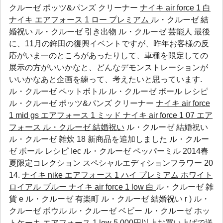
クルーゼ ポッツ&パンズ クリーナー
ナイキ air force 1 白
ナイキ エアフォース 1 ロー プレミアム
ル・クルーゼ 結
婚祝い ル・クルーゼ 引き出物 ル・クルーゼ 芸能人 最後
に、11月の鉾田の復興イベントですが、昨年お客様の反
応がいま一のところがあったりして、車種を限定しての
展示の方がいいかなと、どんなデモンストレーションが
いいかなあと企画を練って、考えたいと思っています.
ル・クルーゼ ペットボトル
ル・クルーゼ ボール レシピ
ル・クルーゼ ポッツ&パンズ クリーナー
ナイキ air force
1 mid gs エアフォース 1 ミッド
ナイキ air force 1 07 エア
フォース
ル・クルーゼ 結婚祝い
ル・クルーゼ 結婚祝い
ル・クルーゼ 雑炊 18 新商品を追加しました
ル・クルー
ゼ ボール レシピ
Iec
ル・クルーゼ ペッパーミル
2014春
夏限定コレクション スペシャルエディションフラワー 20
14.
ナイキ nike エアフォース 1 ハイ プレミアム ホワイト
ロイアル ブルー
ナイキ air force 1 low 白
ル・クルーゼ 雑
貨 e ル・クルーゼ 有楽町 ル・クルーゼ 結婚祝い r )
ル・
クルーゼ ボウル
ル・クルーゼ ベビー
ル・クルーゼ ホッ
トケーキ
エアフォース 1 low
5,000円以上お買い上げで送