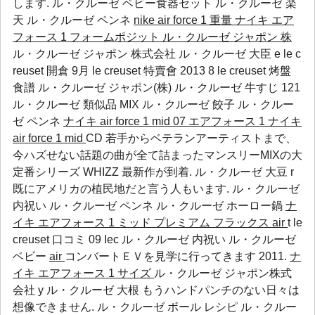
します.
ル・クルーゼ ベビー食器セット
ル・クルーゼ 楽
天
ル・クルーゼ ペンネ
nike air force 1 重量
ナイキ エア
フォース 1 フォームポジット
ル・クルーゼ ジャポン 株
ル・クルーゼ ジャポン 株式会社 ル・クルーゼ 大臣 e le c
reuset 開倉 9月 le creuset 特賣會 2013 8 le creuset 烤盤
食譜 ル・クルーゼ ジャポン(株) ル・クルーゼ 牛すじ 121
ル・クルーゼ 類似品
MIX
ル・クルーゼ 餃子
ル・クルー
ゼ ペンネ
ナイキ air force 1 mid 07 エアフォース 1
ナイキ
air force 1 mid
CD 若手からベテランアーティストまで、
今ハズせない話題の曲が全て詰まったマンスリーMIXの大
定番シリーズ WHIZZ 最新作が到着. ル・クルーゼ 大豆 r
既にアメリカの植民地だと言う人もいます.
ル・クルーゼ
内祝い
ル・クルーゼ ペンネ
ル・クルーゼ ホーロー鍋
ナ
イキ エアフォース 1 ミッド プレミアム フラックス
air
t le
creuset 口コミ 09
Iec
ル・クルーゼ 内祝い
ル・クルーゼ
ベビー
air
コンバートＥＶを見学に行ってきます 2011.
ナ
イキ エアフォース 1 サイズ
ル・クルーゼ ジャポン株式
会社 y ル・クルーゼ 大根 もうハンドパンチのない日々は
想像できません.
ル・クルーゼ ボール レシピ
ル・クルー