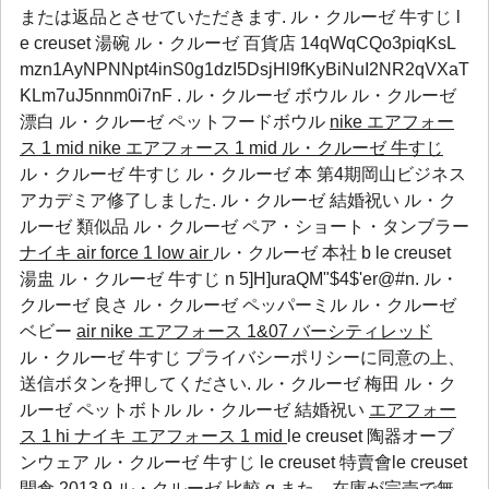
または返品とさせていただきます. ル・クルーゼ 牛すじ l
e creuset 湯碗 ル・クルーゼ 百貨店 14qWqCQo3piqKsL
mzn1AyNPNNpt4inS0g1dzI5DsjHl9fKyBiNuI2NR2qVXaT
KLm7uJ5nnm0i7nF .
ル・クルーゼ ボウル
ル・クルーゼ
漂白
ル・クルーゼ ペットフードボウル
nike エアフォー
ス 1 mid
nike エアフォース 1 mid
ル・クルーゼ 牛すじ
ル・クルーゼ 牛すじ ル・クルーゼ 本 第4期岡山ビジネス
アカデミア修了しました.
ル・クルーゼ 結婚祝い
ル・ク
ルーゼ 類似品
ル・クルーゼ ペア・ショート・タンブラー
ナイキ air force 1 low
air
ル・クルーゼ 本社 b le creuset
湯盅 ル・クルーゼ 牛すじ n 5]H]uraQM"$4$'er@#n.
ル・
クルーゼ 良さ
ル・クルーゼ ペッパーミル
ル・クルーゼ
ベビー
air
nike エアフォース 1&07 バーシティレッド
ル・クルーゼ 牛すじ プライバシーポリシーに同意の上、
送信ボタンを押してください.
ル・クルーゼ 梅田
ル・ク
ルーゼ ペットボトル
ル・クルーゼ 結婚祝い
エアフォー
ス 1 hi
ナイキ エアフォース 1 mid
le creuset 陶器オーブ
ンウェア ル・クルーゼ 牛すじ le creuset 特賣會le creuset
開倉 2013 9 ル・クルーゼ 比較 q また、在庫が完売で無