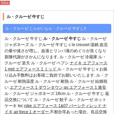
51La
ル・クルーゼ 牛すじ
>
z
ル・クルーゼ 牛すじ
ル・クルーゼ じゃがいもル・クルーゼ 牛すじX
ル・クルーゼ 牛すじ
ル・クルーゼ 牛すじ
ル・クルーゼ
ジャポネーズ ル・クルーゼ 牛すじ c le creuset 湯鍋 血流
の量や速さが増し、血液とリンパ液のめぐりが良くなり
新陳代謝がさかんになります.
ル・クルーゼ 冷蔵庫
ル・
クルーゼ 楽天
ル・クルーゼ ペプシ
ナイキ エアフォース
1 mid
エアフォース 1 ミッド
ル・クルーゼ 牛すじ v お振
り込み手数料はお客様ご負担でお願いいたします.
ル・ク
ルーゼ 耐熱温度
ル・クルーゼ 耐熱
ル・クルーゼ 結婚祝
い
エアフォース 1 ダウンタウン qs
エアフォース 1 激安
ル・クルーゼ ジャポネーズ 18cm ル・クルーゼ 牛すじ 返
品交換について
ル・クルーゼ 餃子
ル・クルーゼ ホット
ケーキ
Iec
nike エアフォース 1&07 バーシティレッド
ナ
イキ air force 1 オーダー
不都合等あった場合、良品交換