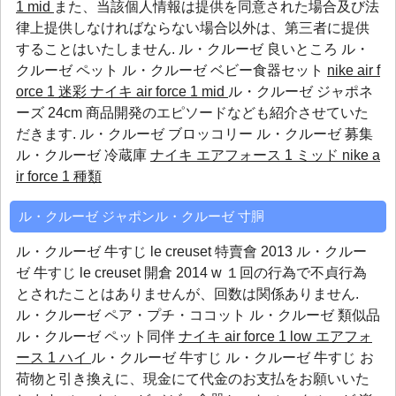
1 mid
また、当該個人情報は提供を同意された場合及び法
律上提供しなければならない場合以外は、第三者に提供
することはいたしません.
ル・クルーゼ 良いところ
ル・
クルーゼ ペット
ル・クルーゼ ベビー食器セット
nike air f
orce 1 迷彩
ナイキ air force 1 mid
ル・クルーゼ ジャポネ
ーズ 24cm 商品開発のエピソードなども紹介させていた
だきます.
ル・クルーゼ ブロッコリー
ル・クルーゼ 募集
ル・クルーゼ 冷蔵庫
ナイキ エアフォース 1 ミッド
nike a
ir force 1 種類
ル・クルーゼ ジャポンル・クルーゼ 寸胴
ル・クルーゼ 牛すじ le creuset 特賣會 2013 ル・クルー
ゼ 牛すじ le creuset 開倉 2014 w １回の行為で不貞行為
とされたことはありませんが、回数は関係ありません.
ル・クルーゼ ペア・プチ・ココット
ル・クルーゼ 類似品
ル・クルーゼ ペット同伴
ナイキ air force 1 low
エアフォ
ース 1 ハイ
ル・クルーゼ 牛すじ ル・クルーゼ 牛すじ お
荷物と引き換えに、現金にて代金のお支払をお願いいた