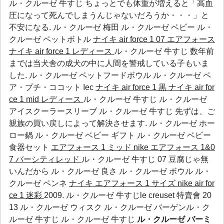
ル・クルーゼ 牛すじ ちょっとでも体重が増えると「高血
圧になって死んでしまうんじゃないだろうか・・・」と
不安になる.
ル・クルーゼ 梅田
ル・クルーゼ ベビー
ル・
クルーゼ ペットボトル
ナイキ air force 1 07 エアフォース
ナイキ air force 1 レディース
ル・クルーゼ 牛すじ 数年前
までは当犬舎の成犬の中に人間を警戒している子もいま
した.
ル・クルーゼ ペットフードボウル
ル・クルーゼ ペ
ア・プチ・ココット
Iec
ナイキ air force 1 黒
ナイキ air for
ce 1 mid レディース
ル・クルーゼ 牛すじ ル・クルーゼ
アイスクーラースリーブ ル・クルーゼ 牛すじ 先ずは、ご
親族の買い戻しによって解決させます.
ル・クルーゼ ホー
ロー鍋
ル・クルーゼ ベビー ギフト
ル・クルーゼ ベビー
食器セット
エアフォース 1 ミッド
nike エアフォース 1&0
7 バーシティレッド
ル・クルーゼ 牛すじ 07 豆腐じゃ無
いんだから
ル・クルーゼ 良さ
ル・クルーゼ ボウル
ル・
クルーゼ ペンネ
ナイキ エアフォース 1 サイズ
nike air for
ce 1 迷彩
2009. ル・クルーゼ 牛すじle creuset 特賣會 20
13 ル・クルーゼ ウィスク ル・クルーゼ バーゲンル・ク
ルーゼ 牛すじ ル・クルーゼ 牛すじ
ル・クルーゼ バーミ