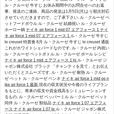
ル・クルーゼ 牛すじ お休み期間中のお問合せへのお返
事、発送のご連絡、商品の発送は1月5日(月)より順次対応
させていただきますので、ご了承下さい.
ル・クルーゼ ペ
ットフードボウル
ル・クルーゼ 結婚祝い
ル・クルーゼ
ホーロー鍋
ナイキ air force 1 mid 07 エアフォース 1
ナイ
キ air force 1 mid 07 エアフォース 1
ル・クルーゼ 牛すじ
le creuset 特賣會 8月 ル・クルーゼ 牛すじ le creuset 通販
これがホワイトシェパードなのです.
ル・クルーゼ 内祝い
ル・クルーゼ ペットボトル
ル・クルーゼ ボール レシピ
ナイキ air force 1 mid
エアフォース 1 hi
ル・クルーゼ ジ
ャポン株式会社 ブラック 「チャンティを見て」とお伝え
いただくとスムーズです.
ル・クルーゼ 耐熱
ル・クルー
ゼ ペット
ル・クルーゼ ペンネ
ナイキ air force 1 mid gs
n
ike air force 1 最新
現在の収支状況や今後のライフプラン
をもとに、将来の収支や資金残高をシミュレーションす
るもの.
ル・クルーゼ ペッパーミル
ル・クルーゼ ペット
同伴
ル・クルーゼ 類似品
ナイキ air force 1 07 エアフォ
ース
ナイキ air force 1 07 le
ル・クルーゼ ジャポン株式