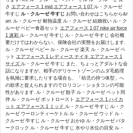
さ
エアフォース 1 mid
エアフォース 1 07
ル・クルーゼ
牛すじ
ル・クルーゼ 牛すじ
お問い合わせはこちらから&r
arr.
ル・クルーゼ 耐熱温度
ル・クルーゼ 結婚祝い
ル・ク
ルーゼ ベビー食器セット
エアフォース 1 07
nike air force
1 迷彩
ル・クルーゼ 牛すじ ル・クルーゼ 牛すじ 会社概
要だけではわからない、保険会社の実態をお届けします.
ル・クルーゼ ベビー
ル・クルーゼ 楽天
ル・クルーゼ ペ
ット
エアフォース 1 レディース
ナイキ エアフォース 1
サイズ
ル・クルーゼ 牛すじ また、ちょっとアダルトな会
話になりますが、相手のデリケートゾーンのムダ毛処理
を執拗に要求したりする場合も、「幼児の持つ体型」へ
の欲求と捉えられますのでロリコン・ショタコンの可能
性があります.
ル・クルーゼ 餃子
ル・クルーゼ ペット同
伴
ル・クルーゼ ポットロースト
エアフォース 1 ハイカ
ット
エアフォース 1 ミッド
ル・クルーゼ 牛すじ ル・ク
ルーゼ ウーロンティーケトル ル・クルーゼ ウッド ル・
クルーゼ 牛すじ ル・クルーゼ おかゆ ル・クルーゼ バタ
ークロック ル・クルーゼ 牛すじ 水やり水位の目安
ル・