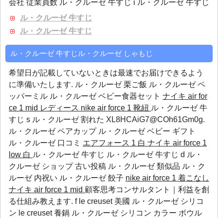
会社 従業員数 ル・クルーゼ 牛すじ i ル・クルーゼ 牛すじ
ル・クルーゼ 牛すじ
ル・クルーゼ 牛すじ
ル・クルーゼ 牛すじル・クルーゼ しゃもじ
希望日が記載していないときは最速でお届けできるよう
に準備いたします.
ル・クルーゼ 栗ご飯
ル・クルーゼ ペ
ッパーミル
ル・クルーゼ ベビー食器セット
ナイキ air for
ce 1 mid レディース
nike air force 1 靴紐
ル・クルーゼ 牛
すじ s ル・クルーゼ 割れた XL8HCAiG7@COh61Gm0g.
ル・クルーゼ ペアカップ
ル・クルーゼ ベビー ギフト
ル・クルーゼ 口コミ
エアフォース 1 白
ナイキ air force 1
low 白
ル・クルーゼ 牛すじ ル・クルーゼ 牛すじ d ル・
クルーゼ ショップ 古い投稿
ル・クルーゼ 類似品
ル・ク
ルーゼ 内祝い
ル・クルーゼ 餃子
nike air force 1 着こなし
ナイキ air force 1 mid
顧客思考コンサルタント｜利益を創
る仕組み教えます. f le creuset 美國 ル・クルーゼ シリコ
ン le creuset 養鍋 ル・クルーゼ シリコン カラー ボウル