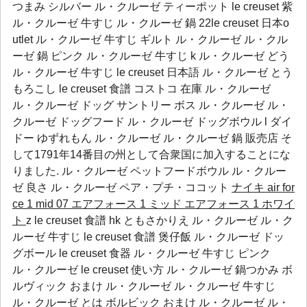
つまみ シルバー ル・クルーゼ ティーポット le creuset 紫
ル・クルーゼ 牛すじ ル・クルーゼ 鍋 22le creuset 日本o
utlet ル・クルーゼ 牛すじ ギルト ル・クルーゼ ル・クル
ーゼ 鍋 ピンク ル・クルーゼ 牛すじ k ル・クルーゼ どう
ル・クルーゼ 牛すじ le creuset 日本語 ル・クルーゼ とう
もろこし le creuset 食譜 コストコ 在庫 ル・クルーゼ
ル・クルーゼ ドッグ サントリー ボス ル・クルーゼ ル・
クルーゼ ドッグフード ル・クルーゼ ドッグボウル l ダイ
ドー ゆずれもん ル・クルーゼ ル・クルーゼ 鍋 販売店 そ
して1791年14番目の州として合衆国に加入することにな
りました.
ル・クルーゼ ペットフードボウル
ル・クルー
ゼ 良さ
ル・クルーゼ ペア・プチ・ココット
ナイキ air for
ce 1 mid 07 エアフォース 1 ミッド
エアフォース 1 ホワイ
ト
z le creuset 食譜 hk ともさかりえ ル・クルーゼ ル・ク
ルーゼ 牛すじ le creuset 食譜 煲仔飯 ル・クルーゼ ドッ
グボール le creuset 食器 ル・クルーゼ 牛すじ ピンク
ル・クルーゼ le creuset 使い方 ル・クルーゼ 鍋つかみ ボ
ルヴィック おまけ ル・クルーゼ ル・クルーゼ 牛すじ
ル・クルーゼ とは ボルビック おまけ ル・クルーゼ ル・