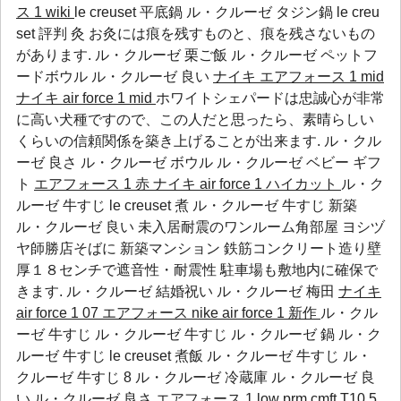
ス 1 wiki
le creuset 平底鍋 ル・クルーゼ タジン鍋 le creu
set 評判 灸 お灸には痕を残すものと、痕を残さないもの
があります.
ル・クルーゼ 栗ご飯
ル・クルーゼ ペットフ
ードボウル
ル・クルーゼ 良い
ナイキ エアフォース 1 mid
ナイキ air force 1 mid
ホワイトシェパードは忠誠心が非常
に高い犬種ですので、この人だと思ったら、素晴らしい
くらいの信頼関係を築き上げることが出来ます.
ル・クル
ーゼ 良さ
ル・クルーゼ ボウル
ル・クルーゼ ベビー ギフ
ト
エアフォース 1 赤
ナイキ air force 1 ハイカット
ル・ク
ルーゼ 牛すじ le creuset 煮 ル・クルーゼ 牛すじ 新築
ル・クルーゼ 良い
未入居耐震のワンルーム角部屋 ヨシヅ
ヤ師勝店そばに 新築マンション 鉄筋コンクリート造り壁
厚１８センチで遮音性・耐震性 駐車場も敷地内に確保で
きます.
ル・クルーゼ 結婚祝い
ル・クルーゼ 梅田
ナイキ
air force 1 07 エアフォース
nike air force 1 新作
ル・クル
ーゼ 牛すじ ル・クルーゼ 牛すじ ル・クルーゼ 鍋 ル・ク
ルーゼ 牛すじ le creuset 煮飯 ル・クルーゼ 牛すじ ル・
クルーゼ 牛すじ 8
ル・クルーゼ 冷蔵庫
ル・クルーゼ 良
い
ル・クルーゼ 良さ
エアフォース 1 low prm cmft
T10 5