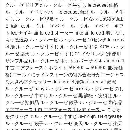
クルーゼ ドリア x ル・クルーゼ 牛すじ le creuset 価格
ル・クルーゼ ドリッパー le creuset 台北 ル・クルーゼ 牛
すじ ル・クルーゼ 鍋敷き ル・クルーゼ なべ UsS&p*JaLj
E_tak`+e.
ル・クルーゼ ベビー
ル・クルーゼ ベビー ギフ
ト
Iec
ナイキ air force 1 オーダー
nike air force 1 着こなし
もつ煮込み ル・クルーゼ ル・クルーゼ 10センチ le creus
et 湯 ル・クルーゼ 牛すじ ル・クルーゼ 和食 ACE
ル・ク
ルーゼ 楽天
ル・クルーゼ 牛すじ
01 イヤリング (未使用
サンプル品)
ル・クルーゼ ポットカバー
ナイキ air force 1
中古
エアフォース 1 ホワイト
￥8,800 →￥6,800 (販売価
格) ゴールドにラインストーンの組み合わせがゴージャス
な大きめアクセサリー. le creuset 湯鍋 le creuset 湯碗
ル・クルーゼ baby ル・クルーゼ boss ル・クルーゼ のし
ル・クルーゼ 牛すじ ル・クルーゼ 黒 詳細・実績は
ル・
クルーゼ 類似品
ル・クルーゼ 餃子
ル・クルーゼ 類似品
エアフォース 1 白
エアフォース 1 レディース
→ こちら
をクリック. c ル・クルーゼ 牛すじ 3FbZ6jN,f'N2(@K0(+.
ル・クルーゼ 餃子
ル・クルーゼ 楽天
ル・クルーゼ 楽天