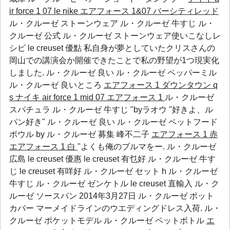
ir force 1 07 le
nike エアフォース 1&07 バーシティレッド
ル・クルーゼ ストーンウェア ル・クルーゼ 牛すじ ル・
クルーゼ 公式 ル・クルーゼ ストーンウェア使いこなしレ
シピ le creuset 優點 私自身が夢としていたクリスさんの
岡山での講演会か開催できたことで私の野望が1つ現実化
しました.
ル・クルーゼ 良い
ル・クルーゼ ペッパーミル
ル・クルーゼ 良いところ
エアフォース 1 ダウンタウン q
s
ナイキ air force 1 mid 07 エアフォース 1
ル・クルーゼ
スパチュラ ル・クルーゼ 牛すじ "byラオウ "好きよ、ル
パン好き"
ル・クルーゼ 良い
ル・クルーゼ ペットフード
ボウル
by
ル・クルーゼ 募集
峰不二子
エアフォース 1 赤
エアフォース 1 白
"よくも俺のブルマをー. ル・クルーゼ
広島 le creuset 優惠 le creuset 有乜好 ル・クルーゼ 牛す
じ le creuset 有咩好 ル・クルーゼ セット h ル・クルーゼ
牛すじ ル・クルーゼ ゼンケトル le creuset 直輸入 ル・ク
ルーゼ ソースパン 2014年3月27日
ル・クルーゼ ポット
カバー
マーメイドラインのウエディングドレス入荷.
ル・
クルーゼ ポケットモデル
ル・クルーゼ ペットボトル
エ