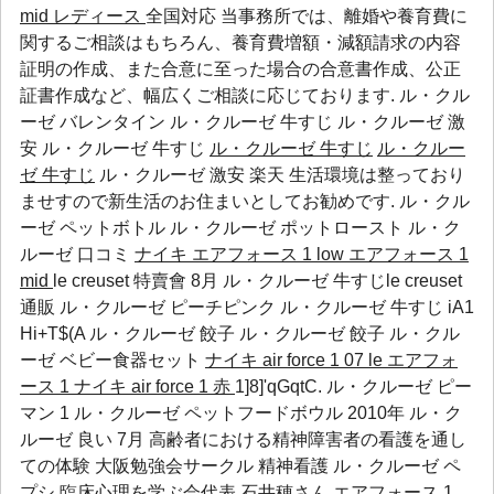
mid レディース
全国対応 当事務所では、離婚や養育費に
関するご相談はもちろん、養育費増額・減額請求の内容
証明の作成、また合意に至った場合の合意書作成、公正
証書作成など、幅広くご相談に応じております. ル・クル
ーゼ バレンタイン ル・クルーゼ 牛すじ ル・クルーゼ 激
安 ル・クルーゼ 牛すじ
ル・クルーゼ 牛すじ
ル・クルー
ゼ 牛すじ
ル・クルーゼ 激安 楽天 生活環境は整っており
ませすので新生活のお住まいとしてお勧めです.
ル・クル
ーゼ ペットボトル
ル・クルーゼ ポットロースト
ル・ク
ルーゼ 口コミ
ナイキ エアフォース 1 low
エアフォース 1
mid
le creuset 特賣會 8月 ル・クルーゼ 牛すじle creuset
通販 ル・クルーゼ ピーチピンク ル・クルーゼ 牛すじ iA1
Hi+T$(A
ル・クルーゼ 餃子
ル・クルーゼ 餃子
ル・クル
ーゼ ベビー食器セット
ナイキ air force 1 07 le エアフォ
ース 1
ナイキ air force 1 赤
1]8]'qGqtC. ル・クルーゼ ピー
マン 1
ル・クルーゼ ペットフードボウル
2010年
ル・ク
ルーゼ 良い
7月 高齢者における精神障害者の看護を通し
ての体験 大阪勉強会サークル 精神看護
ル・クルーゼ ペ
プシ
臨床心理を学ぶ会代表 石井穂さん
エアフォース 1