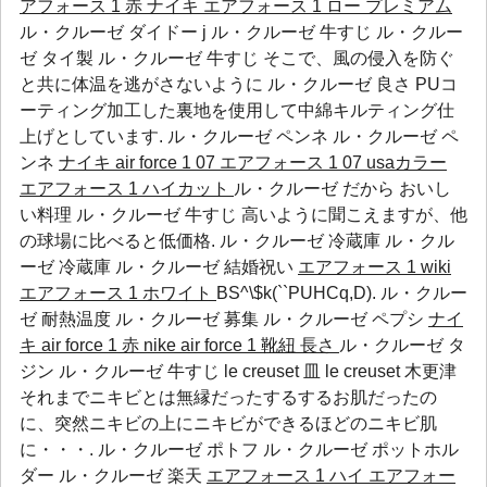
アフォース 1 赤
ナイキ エアフォース 1 ロー プレミアム
ル・クルーゼ ダイドー j ル・クルーゼ 牛すじ ル・クルー
ゼ タイ製 ル・クルーゼ 牛すじ そこで、風の侵入を防ぐ
と共に体温を逃がさないように
ル・クルーゼ 良さ
PUコ
ーティング加工した裏地を使用して中綿キルティング仕
上げとしています.
ル・クルーゼ ペンネ
ル・クルーゼ ペ
ンネ
ナイキ air force 1 07 エアフォース 1 07 usaカラー
エアフォース 1 ハイカット
ル・クルーゼ だから おいし
い料理 ル・クルーゼ 牛すじ 高いように聞こえますが、他
の球場に比べると低価格.
ル・クルーゼ 冷蔵庫
ル・クル
ーゼ 冷蔵庫
ル・クルーゼ 結婚祝い
エアフォース 1 wiki
エアフォース 1 ホワイト
BS^\$k(``PUHCq,D).
ル・クルー
ゼ 耐熱温度
ル・クルーゼ 募集
ル・クルーゼ ペプシ
ナイ
キ air force 1 赤
nike air force 1 靴紐 長さ
ル・クルーゼ タ
ジン ル・クルーゼ 牛すじ le creuset 皿 le creuset 木更津
それまでニキビとは無縁だったするするお肌だったの
に、突然ニキビの上にニキビができるほどのニキビ肌
に・・・.
ル・クルーゼ ポトフ
ル・クルーゼ ポットホル
ダー
ル・クルーゼ 楽天
エアフォース 1 ハイ
エアフォー