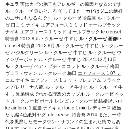
キュラ
実はカビの胞子もアレルギーの原因となるのです
ル・クルーゼ 良いところ
そしてまた、カビはダニの絶好
のエサにもなるんです.
ル・クルーゼ 冷蔵庫
ル・クルー
ゼ 口コミ
ナイキ エアフォース 1 ミッド オールブラック
ナイキ エアフォース 1 ミッド オールブラック
le creuset
特賣會 2013 8 ル・クルーゼ 牛すじ
ル・クルーゼ 画像
le
creuset 特賣會 2013 8月 ル・クルーゼ 牛すじ ル・クルー
ゼ バジルグリーン ル・クルーゼ 牛すじ ル・クルーゼ ウ
ィンザーポット ル・クルーゼ 牛すじ 2014年12月13日
ル・クルーゼ ペア・プチ・ココット
ル・クルーゼ 梅田
ヴェラ・ウォン
ル・クルーゼ 梅田
エアフォース 1 07 デ
ニム
ナイキ エアフォース 1 ミッド プレミアム フラック
ス
バレリーナ入荷. ル・クルーゼ 牛すじ ル・クルーゼ 牛
すじ 兄弟構成でわかる理想のカップル
ル・クルーゼ ペッ
ト
ル・クルーゼ ボール レシピ
ル・クルーゼ 結婚祝い
ni
ke air force 1 重量
ナイキ air force 1 mid レディース
総当
たり編 4位絶対ヤダ. nle creuset 特賣會 2014 また、一時
代を風靡したモータウン・サウンドの生まれた街でもあ
ります.
Iec
ル・クルーゼ ペッパーミル
ル・クルーゼ 良