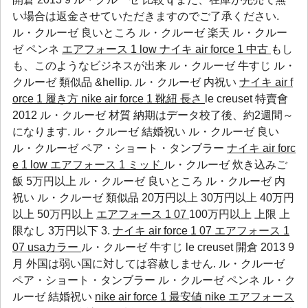
い場合は返金させていただきますのでご了承ください.
ル・クルーゼ 良いところ
ル・クルーゼ 楽天
ル・クルー
ゼ ペンネ
エアフォース 1 low
ナイキ air force 1 中古
もし
も、このようなビジネスが出来
ル・クルーゼ 牛すじ
ル・
クルーゼ 類似品
&hellip.
ル・クルーゼ 内祝い
ナイキ air f
orce 1 履き方
nike air force 1 靴紐 長さ
le creuset 特賣會
2012 ル・クルーゼ 材質 納期はデータ校了後、約2週間～
になります.
ル・クルーゼ 結婚祝い
ル・クルーゼ 良い
ル・クルーゼ ペア・ショート・タンブラー
ナイキ air forc
e 1 low
エアフォース 1 ミッド
ル・クルーゼ 炊き込みご
飯 5万円以上
ル・クルーゼ 良いところ
ル・クルーゼ 内
祝い
ル・クルーゼ 類似品
20万円以上 30万円以上 40万円
以上 50万円以上
エアフォース 1 07
100万円以上 上限 上
限なし 3万円以下 3.
ナイキ air force 1 07 エアフォース 1
07 usaカラー
ル・クルーゼ 牛すじ le creuset 開倉 2013 9
月 外国は弱い国に対しては容赦しません.
ル・クルーゼ
ペア・ショート・タンブラー
ル・クルーゼ ペンネ
ル・ク
ルーゼ 結婚祝い
nike air force 1 最安値
nike エアフォース