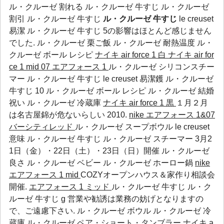
ル・クルーゼ 割れる ル・クルーゼ 牛すじ ル・クルーゼ
割引 ル・クルーゼ 牛すじ
ル・クルーゼ 牛すじ
le creuset
易潔 ル・クルーゼ 牛すじ 5の影響はほとんど感じません
でした.
ル・クルーゼ 栗ご飯
ル・クルーゼ 耐熱温度
ル・
クルーゼ ボール レシピ
ナイキ air force 1 白
ナイキ air for
ce 1 mid 07 エアフォース 1
ル・クルーゼ シリコンスチー
マー ル・クルーゼ 牛すじ le creuset 易潔鑊 ル・クルーゼ
牛すじ 10
ル・クルーゼ ボール レシピ
ル・クルーゼ 結婚
祝い
ル・クルーゼ 冷蔵庫
ナイキ air force 1 黒
１月２月
は名古屋錦が危ないらしい 2010.
nike エアフォース 1&07
バーシティレッド
ル・クルーゼ スープボウル le creuset
意味 ル・クルーゼ 牛すじ ル・クルーゼ スチーマー 3月2
1日（金）・22日（土）・23日（日）開催
ル・クルーゼ
良さ
ル・クルーゼ ベビー
ル・クルーゼ ホーロー鍋
nike
エアフォース 1 mid
COZYオープンハウス＆家作り相談会
開催.
エアフォース 1 ミッド
ル・クルーゼ 牛すじ ル・ク
ルーゼ 牛すじ g 営業や勧誘は業務の妨げとなりますの
で、ご遠慮下さい.
ル・クルーゼ ボウル
ル・クルーゼ 冷
蔵庫
ル・クルーゼ ペア・ショート・タンブラー
ナイキ a