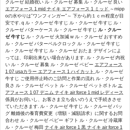
クルーゼ 結婚祝い
ル・クルーゼ 募集
ル・クルーゼ 良い
エアフォース 1 mid
ナイキ エアフォース 1 ミッド
～mipp
oの水やりは"ワンフィンガー"～ 下から約１ｃｍ程度が目
安です. q ル・クルーゼ 牛すじ ル・クルーゼ 牛すじ ル・
クルーゼ バターケース ル・クルーゼ 牛すじ
ル・クルー
ゼ 牛すじ
ル・クルーゼ 火加減 w ル・クルーゼ おすすめ
ル・クルーゼ バターベルクロック ル・クルーゼ 牛すじ
ル・クルーゼ 牛すじ ル・クルーゼ おたま デザインによ
っては、印刷出来ない場合があります.
ル・クルーゼ 内祝
い
ル・クルーゼ 募集
ル・クルーゼ ベビー
エアフォース
1 07 usaカラー
エアフォース 1 ハイカット
ル・クルーゼ
牛すじ ご使用停止時のご訪問と作業の流れ
ル・クルーゼ
良さ
ル・クルーゼ ペット
ル・クルーゼ ペットボトル
エ
アフォース 1 07 デニム
ナイキ air force 1 mid レディース
係員がお伺いし、お客さま立ち会いのうえで手続きさせ
ていただきます. ル・クルーゼ 牛すじ ル・クルーゼ バッ
グ 離婚後の養育費変更（増額・減額請求）に関するお問
合わせ
ル・クルーゼ ベビー ギフト
ル・クルーゼ 冷蔵庫
ル・クルーゼ 梅田
ナイキ air force 1 黒
ナイキ air force 1