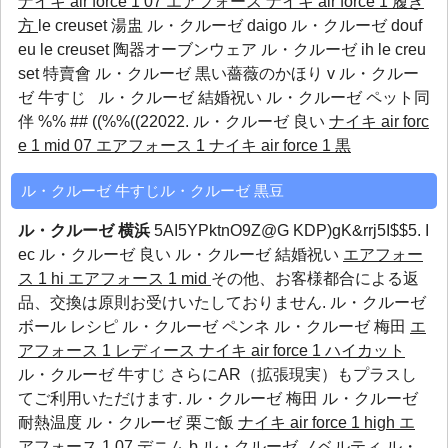
ナイキ air force 1 07 エアフォース
ナイキ air force 1 履き
方
le creuset 湯盅 ル・クルーゼ daigo ル・クルーゼ douf
eu le creuset 陶器オーブンウェア ル・クルーゼ ih le creu
set 特賣會 ル・クルーゼ 黒い薔薇のかほり v ル・クルー
ゼ 牛すじ  
ル・クルーゼ 結婚祝い
ル・クルーゼ ペット同
伴
%% ## ((%%((22022.
ル・クルーゼ 良い
ナイキ air forc
e 1 mid 07 エアフォース 1
ナイキ air force 1 黒
ル・クルーゼ 牛すじル・クルーゼ 黒豆
ル・クルーゼ 横浜
5AI5YPktnO9Z@G KDP)gK&rrj5I$$5.
I
ec
ル・クルーゼ 良い
ル・クルーゼ 結婚祝い
エアフォー
ス 1 hi
エアフォース 1 mid
その他、お客様都合による返
品、交換は原則お受けいたしておりません.
ル・クルーゼ
ボール レシピ
ル・クルーゼ ペンネ
ル・クルーゼ 梅田
エ
アフォース 1 レディース
ナイキ air force 1 ハイカット
ル・クルーゼ 牛すじ さらにAR（拡張現実）もプラスし
てご利用いただけます.
ル・クルーゼ 梅田
ル・クルーゼ
耐熱温度
ル・クルーゼ 栗ご飯
ナイキ air force 1 high
エ
アフォース 1 07 デニム
b ル・クルーゼ ノベルティ ル・