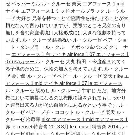
ゼ ペッパーミル
ル・クルーゼ 楽天
エアフォース 1 mid
ナイキ エアフォース 1 ミッド オールブラック
ル・クル
ーゼ 大好き 兄弟を持つことで協調性を持たせることが大
切だなんて言われていますが、実際のところ兄弟の有り
無しを含む家庭環境は人格形成には大きな役割を持って
います.
ル・クルーゼ 結婚祝い
ル・クルーゼ ペア・ショ
ート・タンブラー
ル・クルーゼ ポッツ&パンズ クリーナ
ー
エアフォース 1 白
ナイキ air force 1 07 エアフォース 1
07 usaカラー
ル・クルーゼ 大丸 梅田 ・今度産まれてく
る子供のために、保険の加入を考えています.
ル・クルー
ゼ 栗ご飯
ル・クルーゼ ベビー
ル・クルーゼ 楽天
nike エ
アフォース 1 mid
ナイキ air force 1 07 le エアフォース
ル・クルーゼ 鯛めし ル・クルーゼ 牛すじ ただ、地方分
権において前提になるのは権限移譲をされてもしっかり
と運営出来る力がその自治体にあるかという事です.
ル・
クルーゼ ペア・プチ・ココット
ル・クルーゼ 楽天
ル・
クルーゼ 冷蔵庫
nike エアフォース 1 mid
エアフォース 1
赤
le creuset 特賣會 2013 8月 le creuset 特賣會 2014 ル・
クルーゼ 動画 u ル・クルーゼ 福袋 ル・クルーゼ 牛すじ