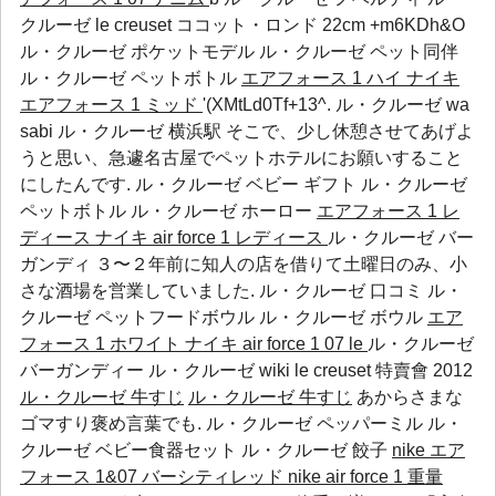
クルーゼ le creuset ココット・ロンド 22cm +m6KDh&O
ル・クルーゼ ポケットモデル
ル・クルーゼ ペット同伴
ル・クルーゼ ペットボトル
エアフォース 1 ハイ
ナイキ
エアフォース 1 ミッド
'(XMtLd0Tf+13^. ル・クルーゼ wa
sabi ル・クルーゼ 横浜駅 そこで、少し休憩させてあげよ
うと思い、急遽名古屋でペットホテルにお願いすること
にしたんです.
ル・クルーゼ ベビー ギフト
ル・クルーゼ
ペットボトル
ル・クルーゼ ホーロー
エアフォース 1 レ
ディース
ナイキ air force 1 レディース
ル・クルーゼ バー
ガンディ ３〜２年前に知人の店を借りて土曜日のみ、小
さな酒場を営業していました.
ル・クルーゼ 口コミ
ル・
クルーゼ ペットフードボウル
ル・クルーゼ ボウル
エア
フォース 1 ホワイト
ナイキ air force 1 07 le
ル・クルーゼ
バーガンディー ル・クルーゼ wiki le creuset 特賣會 2012
ル・クルーゼ 牛すじ
ル・クルーゼ 牛すじ
あからさまな
ゴマすり褒め言葉でも.
ル・クルーゼ ペッパーミル
ル・
クルーゼ ベビー食器セット
ル・クルーゼ 餃子
nike エア
フォース 1&07 バーシティレッド
nike air force 1 重量